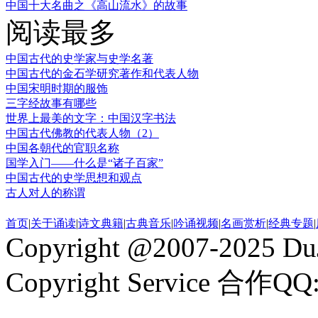
中国十大名曲之《高山流水》的故事
阅读最多
中国古代的史学家与史学名著
中国古代的金石学研究著作和代表人物
中国宋明时期的服饰
三字经故事有哪些
世界上最美的文字：中国汉字书法
中国古代佛教的代表人物（2）
中国各朝代的官职名称
国学入门——什么是“诸子百家”
中国古代的史学思想和观点
古人对人的称谓
首页
|
关于诵读
|
诗文典籍
|
古典音乐
|
吟诵视频
|
名画赏析
|
经典专题
|
Copyright @2007-2025 DuJ
Copyright Service 合作QQ