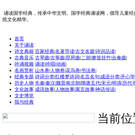
诵读国学经典，传承中华文明。国学经典诵读网，倡导儿童经
统文化精华。
首页
关于诵读
诗文典籍
百家经典
|
名著导读
|
古文名篇
|
诗词品读
|
古典音乐
古琴曲
|
古筝曲
|
琵琶曲
|
二胡
|
箫笛丝竹
|
合奏曲
|
吟诵视频
诵读
|
吟唱
|
动画
|
名画赏析
山水卷
|
人物卷
|
花鸟卷
|
书法卷
|
经典专题
诗词分类
|
红楼梦诗词
|
名言名句
|
成语分类
|
开心学
历史人物
先秦
|
秦汉
|
魏晋南北朝
|
隋唐五代
|
宋元
|
明清
|
历代
文化故事
成语故事
|
人物故事
|
寓言故事
|
神话传说
|
文史博览
我与经典
当前位