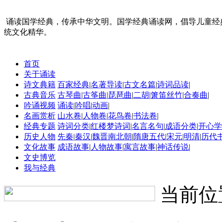
诵读国学经典，传承中华文明。国学经典诵读网，倡导儿童经
统文化精华。
首页
关于诵读
诗文典籍
百家经典
|
名著导读
|
古文名篇
|
诗词品读
|
古典音乐
古琴曲
|
古筝曲
|
琵琶曲
|
二胡
|
箫笛丝竹
|
合奏曲
|
吟诵视频
诵读
|
吟唱
|
动画
|
名画赏析
山水卷
|
人物卷
|
花鸟卷
|
书法卷
|
经典专题
诗词分类
|
红楼梦诗词
|
名言名句
|
成语分类
|
开心学
历史人物
先秦
|
秦汉
|
魏晋南北朝
|
隋唐五代
|
宋元
|
明清
|
历代
文化故事
成语故事
|
人物故事
|
寓言故事
|
神话传说
|
文史博览
我与经典
当前位