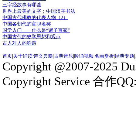
三字经故事有哪些
世界上最美的文字：中国汉字书法
中国古代佛教的代表人物（2）
中国各朝代的官职名称
国学入门——什么是“诸子百家”
中国古代的史学思想和观点
古人对人的称谓
首页
|
关于诵读
|
诗文典籍
|
古典音乐
|
吟诵视频
|
名画赏析
|
经典专题
|
Copyright @2007-2025 DuJ
Copyright Service 合作QQ