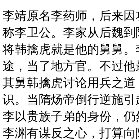
李靖原名李药师，后来因
称李卫公。李家从后魏到
将韩擒虎就是他的舅舅。
途，当了地方官。不过他
其舅韩擒虎讨论用兵之道
识。当隋炀帝倒行逆施引
李以贵族子弟的身份，仍
李渊有谋反之心，打算向