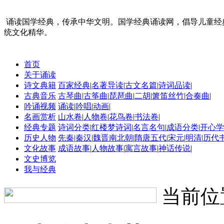
诵读国学经典，传承中华文明。国学经典诵读网，倡导儿童经
统文化精华。
首页
关于诵读
诗文典籍
百家经典
|
名著导读
|
古文名篇
|
诗词品读
|
古典音乐
古琴曲
|
古筝曲
|
琵琶曲
|
二胡
|
箫笛丝竹
|
合奏曲
|
吟诵视频
诵读
|
吟唱
|
动画
|
名画赏析
山水卷
|
人物卷
|
花鸟卷
|
书法卷
|
经典专题
诗词分类
|
红楼梦诗词
|
名言名句
|
成语分类
|
开心学
历史人物
先秦
|
秦汉
|
魏晋南北朝
|
隋唐五代
|
宋元
|
明清
|
历代
文化故事
成语故事
|
人物故事
|
寓言故事
|
神话传说
|
文史博览
我与经典
当前位