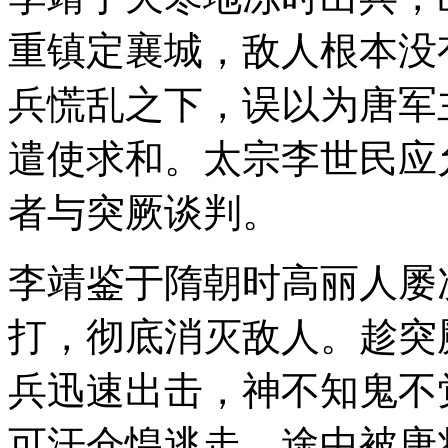
重镇定襄城，敌人根本没
兵慌乱之下，误以为唐军
遣使求和。太宗李世民应
者与突厥谈判。
李靖鉴于隋朝时高丽人屡
打，彻底消灭敌人。趁突
兵迅速出击，神不知鬼不
可汗仓惶逃走，途中被唐