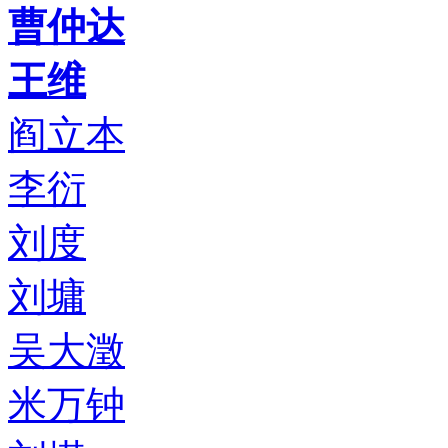
曹仲达
王维
阎立本
李衍
刘度
刘墉
吴大澂
米万钟