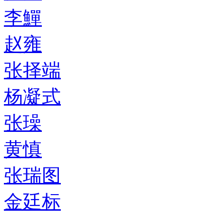
李鱓
赵雍
张择端
杨凝式
张璪
黄慎
张瑞图
金廷标