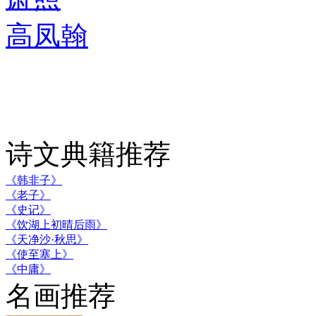
高凤翰
诗文典籍推荐
《韩非子》
《老子》
《史记》
《饮湖上初晴后雨》
《天净沙·秋思》
《使至塞上》
《中庸》
名画推荐