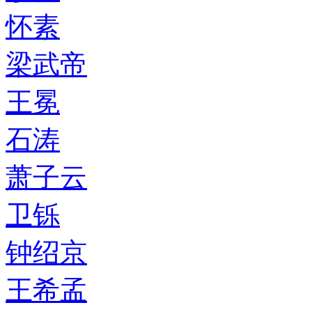
怀素
梁武帝
王冕
石涛
萧子云
卫铄
钟绍京
王希孟