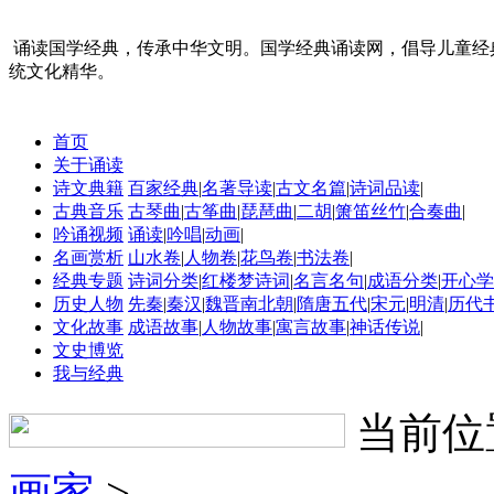
诵读国学经典，传承中华文明。国学经典诵读网，倡导儿童经
统文化精华。
首页
关于诵读
诗文典籍
百家经典
|
名著导读
|
古文名篇
|
诗词品读
|
古典音乐
古琴曲
|
古筝曲
|
琵琶曲
|
二胡
|
箫笛丝竹
|
合奏曲
|
吟诵视频
诵读
|
吟唱
|
动画
|
名画赏析
山水卷
|
人物卷
|
花鸟卷
|
书法卷
|
经典专题
诗词分类
|
红楼梦诗词
|
名言名句
|
成语分类
|
开心学
历史人物
先秦
|
秦汉
|
魏晋南北朝
|
隋唐五代
|
宋元
|
明清
|
历代
文化故事
成语故事
|
人物故事
|
寓言故事
|
神话传说
|
文史博览
我与经典
当前位
画家
>