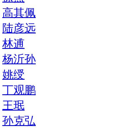
高其佩
陆彦远
林逋
杨沂孙
姚绶
丁观鹏
王珉
孙克弘