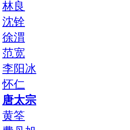
林良
沈铨
徐渭
范宽
李阳冰
怀仁
唐太宗
黄筌