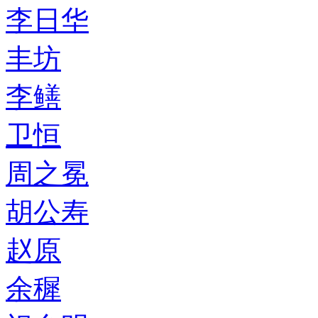
李日华
丰坊
李鳝
卫恒
周之冕
胡公寿
赵原
余穉