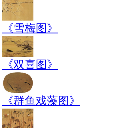
《雪梅图》
《双喜图》
《群鱼戏藻图》