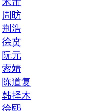
米芾
周昉
荆浩
徐贲
阮元
索靖
陈道复
韩择木
徐熙