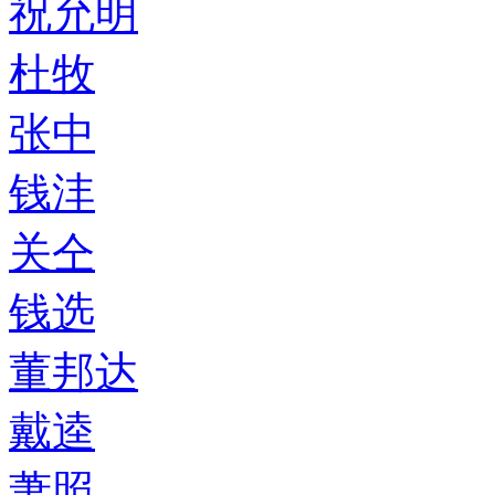
祝允明
杜牧
张中
钱沣
关仝
钱选
董邦达
戴逵
萧照