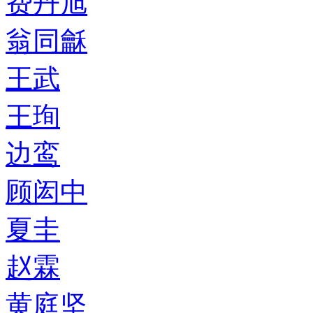
费丹旭
翁同龢
王武
王珣
边鸾
顾闳中
夏圭
赵霖
黄庭坚