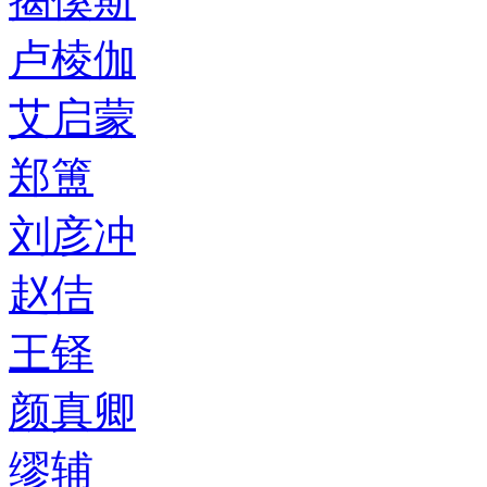
揭傒斯
卢棱伽
艾启蒙
郑簠
刘彦冲
赵佶
王铎
颜真卿
缪辅