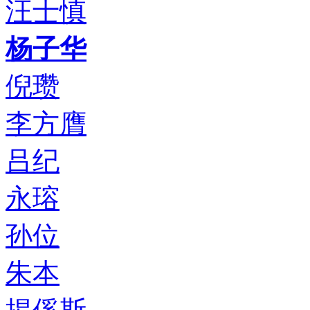
汪士慎
杨子华
倪瓒
李方膺
吕纪
永瑢
孙位
朱本