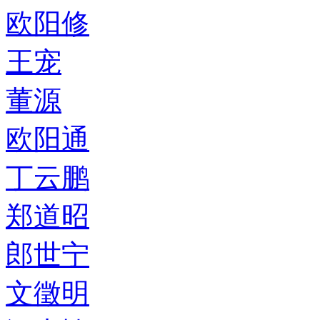
欧阳修
王宠
董源
欧阳通
丁云鹏
郑道昭
郎世宁
文徵明