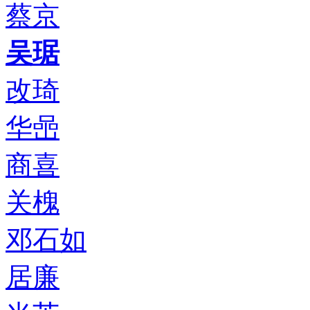
蔡京
吴琚
改琦
华喦
商喜
关槐
邓石如
居廉