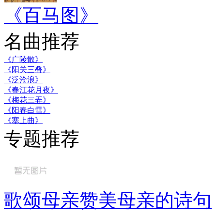
《百马图》
名曲推荐
《广陵散》
《阳关三叠》
《泛沧浪》
《春江花月夜》
《梅花三弄》
《阳春白雪》
《塞上曲》
专题推荐
歌颂母亲赞美母亲的诗句