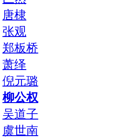
唐棣
张观
郑板桥
萧绎
倪元璐
柳公权
吴道子
虞世南