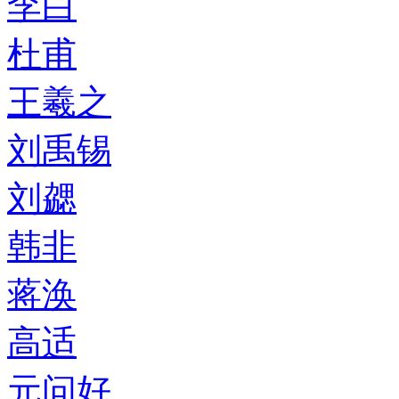
李白
杜甫
王羲之
刘禹锡
刘勰
韩非
蒋涣
高适
元问好