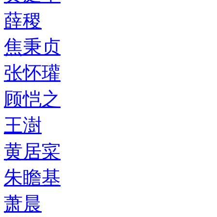
薛稷
焦秉贞
张怀瓘
顾恺之
王澍
黄居寀
朱瞻基
萧晨