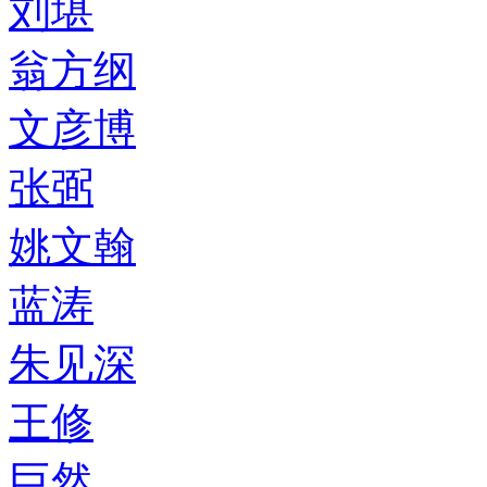
刘堪
翁方纲
文彦博
张弼
姚文翰
蓝涛
朱见深
王修
巨然