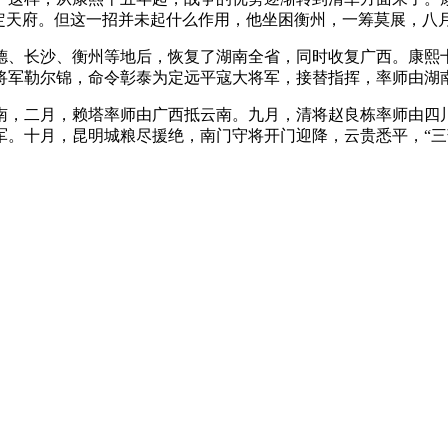
为定天府。但这一招并未起什么作用，他坐困衡州，一筹莫展，八
常德、长沙、衡州等地后，恢复了湖南全省，同时收复广西。康熙十
将军勒尔锦，命令彰泰为定远平寇大将军，接替指挥，率师由湖
云南，二月，赖塔率师由广西抵云南。九月，清将赵良栋率师由
军。十月，昆明城粮尽援绝，南门守将开门迎降，云贵悉平，“三