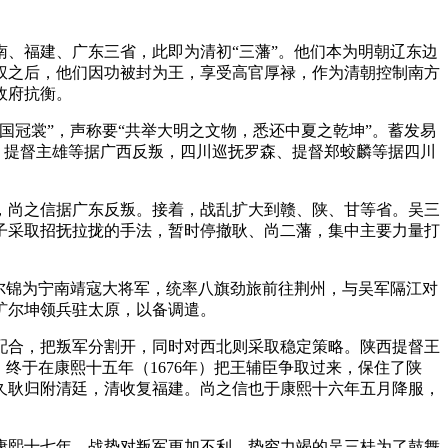
、福建、广东三省，此即为清初“三藩”。他们本为明朝辽东边
权之后，他们因功被封为王，享受高官厚禄，作为清朝控制南方
政府抗衡。
国冠裳”，声称要“共举大明之文物，悉还中夏之乾坤”。蓄发易
、提督主雄等据广西反叛，四川巡抚罗森、提督郑蛟麟等据四川
月，尚之信据广东反叛。接着，战乱扩大到赣、陕、甘等省。吴三
子采取招抚拉拢的手法，暂时停撤耿、尚二藩，集中主要力量打
尔锦为宁南靖寇大将军，统率八旗劲旅前往荆州，与吴军隔江对
扩尔坤领兵驻太原，以备调遣。
配合，把叛军分割开，同时对西北则采取稳定策略。陕西提督王
终于在康熙十五年（1676年）把王辅臣争取过来，保住了陕
久耿归附清廷，清收复福建。尚之信也于康熙十六年五月降服，
康熙十七年，战势对叛军更加不利。势穷力竭的吴三桂为了鼓舞