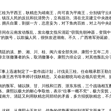
三桂为平西王，耿精忠为靖南王，尚可喜为平南王，分别镇守云南
，镇压人民的反抗和抗清势力，立有战功。清在北京建立中央政
，拥兵自重，割据一方，恣意妄为，对下鱼肉百姓，对上与中央
一月间在云南发动叛乱，发出檄文指斥清廷“窃我先朝神器，变我中
明”的旗号，以欺骗人民，很快攻进湖南。不久，广西将军孙延龄
，清廷的滇、黔、湘、川、桂、闽六省全部失掉。康熙十五年二
掉主张撤藩者的头，取消撤藩令。康熙力排众议，对其他叛乱分
。军事上迅速制定了一套作战计划，讨伐吴三桂。任命顺承郡王勒
命康王杰书等率师讨伐耿精忠。又命副都统马哈达领兵驻兖州、
南的叛军。辅以陕、甘、川线和江西、浙东东线，三个战场相互
。康熙以极大的耐心争取他，表示“往事一概不究”，极力安抚，
援南方。清廷又利用耿精忠同郑经的矛盾，多方招抚耿精忠，不
。这样，从康熙十五年起，战争的优势逐渐转到清军方面来了。