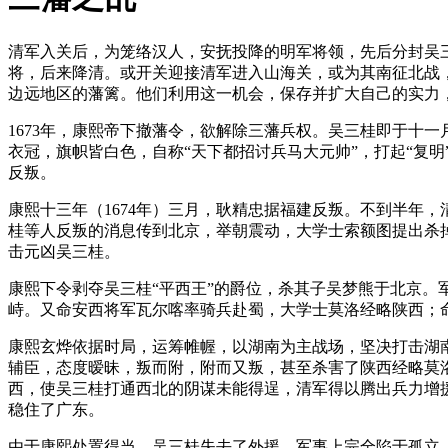
清军入关后，为笼络汉人，安抚投降的明军将领，先后分封吴
将，后来降清。或开关迎接清军进入山海关，或为其南征北战
边远地区的藩篱。他们利用这一机会，保存并扩大自己的实力
1673年，康熙帝下撤藩令，欲解除三藩兵权。吴三桂即于十
衣冠，旗帜皆白色，自称“天下都招讨兵马大元帅”，打起“复
反叛。
康熙十三年（1674年）三月，耿精忠据福建反叛。不到半年
桂等人反叛的消息传到北京，举朝震动，大学士索额图提出杀
击元凶吴三桂。
康熙下令剥夺吴三桂“平西王”的爵位，杀其子吴梦熊于北京
峙。又命安西将军瓦尔喀率骑兵赴蜀，大学士莫洛经略陕西；
康熙玄烨依据时局，运筹帷幄，以湖南为主战场，坚决打击湖
辅臣，态度暧昧，叛而附，附而又叛，甚至杀害了陕西经略莫洛
西，使吴三桂打通西北的阴谋未能得逞，清军得以腾出兵力增
稳住了广东。
由于康熙处置得当，吴三桂失去了外援，军事上完全陷于孤立