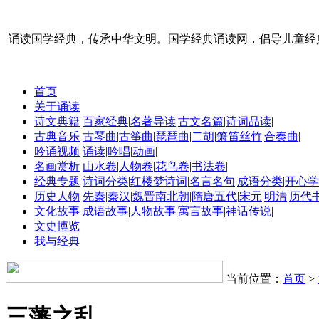
诵读国学经典，传承中华文明。国学经典诵读网，倡导儿童经
首页
关于诵读
诗文典籍
百家经典
|
名著导读
|
古文名篇
|
诗词品读
|
古典音乐
古琴曲
|
古筝曲
|
琵琶曲
|
二胡
|
箫笛丝竹
|
合奏曲
|
吟诵视频
诵读
|
吟唱
|
动画
|
名画赏析
山水卷
|
人物卷
|
花鸟卷
|
书法卷
|
经典专题
诗词分类
|
红楼梦诗词
|
名言名句
|
成语分类
|
开心学
历史人物
先秦
|
秦汉
|
魏晋南北朝
|
隋唐五代
|
宋元
|
明清
|
历代
文化故事
成语故事
|
人物故事
|
寓言故事
|
神话传说
|
文史博览
我与经典
当前位置：
首页
>
三藩之乱