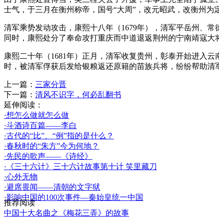
士气，于三月在衡州称帝，国号“大周”，改元昭武，改衡州
清军乘势发动攻击，康熙十八年（1679年），清军平岳州、
同时，康熙处分了奉命攻打重庆而中道退返荆州的宁南靖寇大
康熙二十年（1681年）正月，清军收复贵州，彰泰开始进入
时，被清军俘获后发给银粮返还原籍的苗族兵将，纷纷帮助清
上一篇：
三家分晋
下一篇：
清风不识字，何必乱翻书
延伸阅读：
·想怎么做就怎么做
·斗酒诗百篇——李白
·古代的“比”、“例”指的是什么？
·春秋时的“朱方”今为何地？
·先民的歌声——《诗经》
·《三十六计》三十六计故事第十计 笑里藏刀
·心外无物
·避席畏闻——清朝的文字狱
·影响中国的100次事件—秦始皇统一中国
推荐阅读
中国十大名曲之《梅花三弄》的故事