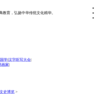
典教育，弘扬中华传统文化精华。
国学
|
汉字听写大会
|
书画家
|
文史博览
>