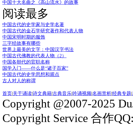
中国十大名曲之《高山流水》的故事
阅读最多
中国古代的史学家与史学名著
中国古代的金石学研究著作和代表人物
中国宋明时期的服饰
三字经故事有哪些
世界上最美的文字：中国汉字书法
中国古代佛教的代表人物（2）
中国各朝代的官职名称
国学入门——什么是“诸子百家”
中国古代的史学思想和观点
古人对人的称谓
首页
|
关于诵读
|
诗文典籍
|
古典音乐
|
吟诵视频
|
名画赏析
|
经典专题
|
Copyright @2007-2025 DuJ
Copyright Service 合作QQ