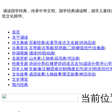
诵读国学经典，传承中华文明。国学经典诵读网，倡导儿童经
统文化精华。
首页
关于诵读
诗文典籍
百家经典
|
名著导读
|
古文名篇
|
诗词品读
|
古典音乐
古琴曲
|
古筝曲
|
琵琶曲
|
二胡
|
箫笛丝竹
|
合奏曲
|
吟诵视频
诵读
|
吟唱
|
动画
|
名画赏析
山水卷
|
人物卷
|
花鸟卷
|
书法卷
|
经典专题
诗词分类
|
红楼梦诗词
|
名言名句
|
成语分类
|
开心学
历史人物
先秦
|
秦汉
|
魏晋南北朝
|
隋唐五代
|
宋元
|
明清
|
历代
文化故事
成语故事
|
人物故事
|
寓言故事
|
神话传说
|
文史博览
我与经典
当前位