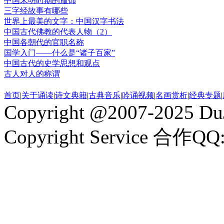
中国宋明时期的服饰
三字经故事有哪些
世界上最美的文字：中国汉字书法
中国古代佛教的代表人物（2）
中国各朝代的官职名称
国学入门——什么是“诸子百家”
中国古代的史学思想和观点
古人对人的称谓
首页
|
关于诵读
|
诗文典籍
|
古典音乐
|
吟诵视频
|
名画赏析
|
经典专题
|
Copyright @2007-2025 DuJ
Copyright Service 合作QQ