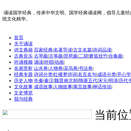
诵读国学经典，传承中华文明。国学经典诵读网，倡导儿童经
统文化精华。
首页
关于诵读
诗文典籍
百家经典
|
名著导读
|
古文名篇
|
诗词品读
|
古典音乐
古琴曲
|
古筝曲
|
琵琶曲
|
二胡
|
箫笛丝竹
|
合奏曲
|
吟诵视频
诵读
|
吟唱
|
动画
|
名画赏析
山水卷
|
人物卷
|
花鸟卷
|
书法卷
|
经典专题
诗词分类
|
红楼梦诗词
|
名言名句
|
成语分类
|
开心学
历史人物
先秦
|
秦汉
|
魏晋南北朝
|
隋唐五代
|
宋元
|
明清
|
历代
文化故事
成语故事
|
人物故事
|
寓言故事
|
神话传说
|
文史博览
我与经典
当前位