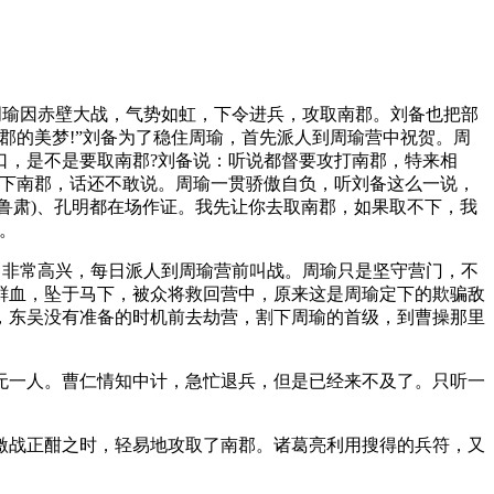
周瑜因赤壁大战，气势如虹，下令进兵，攻取南郡。刘备也把部
郡的美梦!”刘备为了稳住周瑜，首先派人到周瑜营中祝贺。周
口，是不是要取南郡?刘备说：听说都督要攻打南郡，特来相
攻下南郡，话还不敢说。周瑜一贯骄傲自负，听刘备这么一说，
即鲁肃)、孔明都在场作证。我先让你去取南郡，如果取不下，我
。
，非常高兴，每日派人到周瑜营前叫战。周瑜只是坚守营门，不
鲜血，坠于马下，被众将救回营中，原来这是周瑜定下的欺骗敌
，东吴没有准备的时机前去劫营，割下周瑜的首级，到曹操那里
无一人。曹仁情知中计，急忙退兵，但是已经来不及了。只听一
激战正酣之时，轻易地攻取了南郡。诸葛亮利用搜得的兵符，又