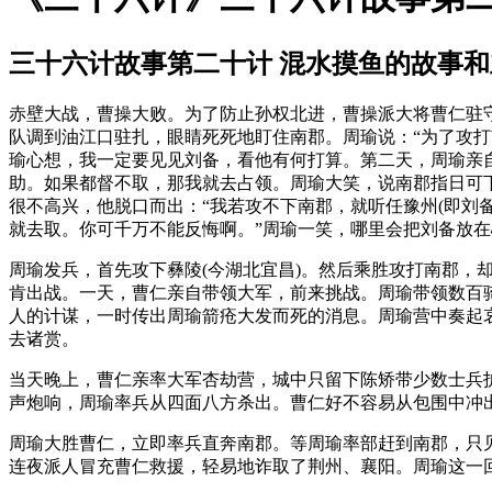
三十六计故事第二十计 混水摸鱼的故事
赤壁大战，曹操大败。为了防止孙权北进，曹操派大将曹仁驻
队调到油江口驻扎，眼睛死死地盯住南郡。周瑜说：“为了攻打
瑜心想，我一定要见见刘备，看他有何打算。第二天，周瑜亲
助。如果都督不取，那我就去占领。周瑜大笑，说南郡指日可
很不高兴，他脱口而出：“我若攻不下南郡，就听任豫州(即刘
就去取。你可千万不能反悔啊。”周瑜一笑，哪里会把刘备放
周瑜发兵，首先攻下彝陵(今湖北宜昌)。然后乘胜攻打南郡
肯出战。一天，曹仁亲自带领大军，前来挑战。周瑜带领数百
人的计谋，一时传出周瑜箭疮大发而死的消息。周瑜营中奏起
去诸赏。
当天晚上，曹仁亲率大军杏劫营，城中只留下陈矫带少数士兵
声炮响，周瑜率兵从四面八方杀出。曹仁好不容易从包围中冲
周瑜大胜曹仁，立即率兵直奔南郡。等周瑜率部赶到南郡，只
连夜派人冒充曹仁救援，轻易地诈取了荆州、襄阳。周瑜这一