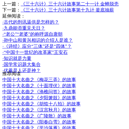
上一篇：
《三十六计》三十六计故事第二十一计 金蝉脱壳
下一篇：
《三十六计》三十六计故事第十九计 釜底抽薪
延伸阅读：
·古代的刑讯逼供是怎样的？
·九鼎能否重见天日？
·“老公”“老婆”的称呼源自唐朝
·孙中山和黄兴相识的介绍人是谁？
·《诗经》应分“三体”还是“四体”？
·“中国十一世纪的改革家”王安石
·知识就是力量
·国学常识题大集合
·伏羲是人还是神？
推荐阅读
中国十大名曲之《梅花三弄》的故事
中国十大名曲之《十面埋伏》的故事
中国十大名曲之《渔樵问答》的故事
中国十大名曲之《夕阳箫鼓》的故事
中国十大名曲之《胡笳十八拍》的故事
中国十大名曲之《汉宫秋月》的故事
中国十大名曲之《广陵散》的故事
中国十大名曲之《阳春白雪》的故事
中国十大名曲之《平沙落雁》的故事