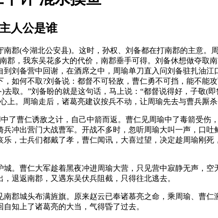
和主人公是谁
守南郡(今湖北公安县)。这时，孙权、刘备都在打南郡的主意。
南郡，我东吴花多大的代价，南郡垂手可得。刘备休想做夺取南
自到刘备营中回谢，在酒席之中，周瑜单刀直入问刘备驻扎油江
下，如何不取?刘备说：都督不可轻敌，曹仁勇不可挡，能不能
备)去取。”刘备盼的就是这句话，马上说：“都督说得好，子敬(
在心上。周瑜走后，诸葛亮建议按兵不动，让周瑜先去与曹兵厮杀
，却中了曹仁诱敌之计，自己中箭而返。曹仁见周瑜中了毒箭受伤
骑兵冲出营门大战曹军。开战不多时，忽听周瑜大叫一声，口吐
哀乐，士兵们都戴了孝，曹仁闻讯，大喜过望，决定趁周瑜刚死
护城。曹仁大军趁着黑夜冲进周瑜大营，只见营中寂静无声，空
出，退返南郡，又遇东吴伏兵阻截，只得往北逃去。
见南郡城头布满旌旗。原来赵云已奉诸慕亮之命，乘周瑜、曹仁
回自知上了诸葛亮的大当，气得昏了过去。