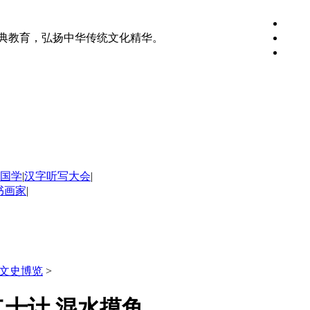
典教育，弘扬中华传统文化精华。
国学
|
汉字听写大会
|
书画家
|
文史博览
>
十计 混水摸鱼