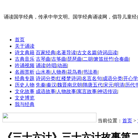
诵读国学经典，传承中华文明。国学经典诵读网，倡导儿童经
首页
关于诵读
诗文典籍
百家经典
|
名著导读
|
古文名篇
|
诗词品读
|
古典音乐
古琴曲
|
古筝曲
|
琵琶曲
|
二胡
|
箫笛丝竹
|
合奏曲
|
吟诵视频
诵读
|
吟唱
|
动画
|
名画赏析
山水卷
|
人物卷
|
花鸟卷
|
书法卷
|
经典专题
诗词分类
|
红楼梦诗词
|
名言名句
|
成语分类
|
开心学
历史人物
先秦
|
秦汉
|
魏晋南北朝
|
隋唐五代
|
宋元
|
明清
|
历代
文化故事
成语故事
|
人物故事
|
寓言故事
|
神话传说
|
文史博览
我与经典
当前位置：
首页
>
《三十六计》三十六计故事第二