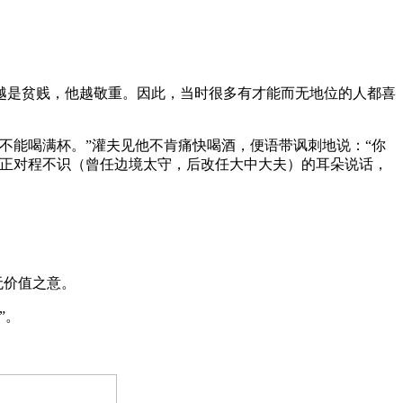
越是贫贱，他越敬重。因此，当时很多有才能而无地位的人都喜
不能喝满杯。”灌夫见他不肯痛快喝酒，便语带讽刺地说：“你
贤正对程不识（曾任边境太守，后改任大中大夫）的耳朵说话，
无价值之意。
”。