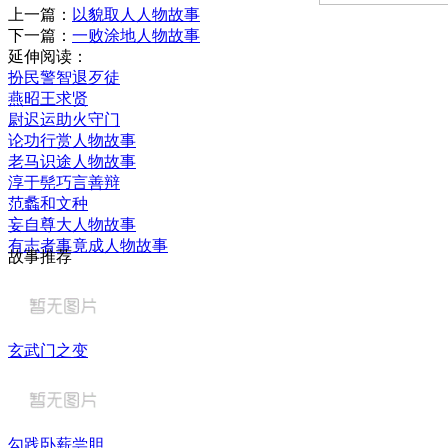
上一篇：
以貌取人人物故事
下一篇：
一败涂地人物故事
延伸阅读：
扮民警智退歹徒
燕昭王求贤
尉迟运助火守门
论功行赏人物故事
老马识途人物故事
淳于髡巧言善辩
范蠡和文种
妄自尊大人物故事
有志者事竟成人物故事
故事推荐
玄武门之变
勾践卧薪尝胆