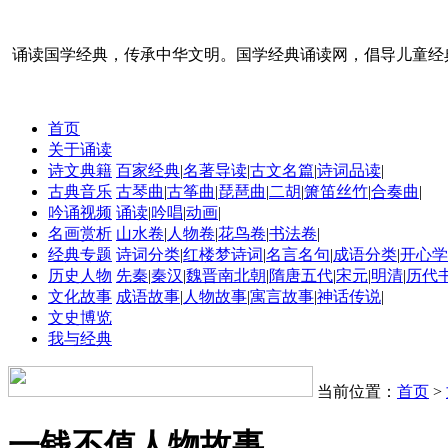
诵读国学经典，传承中华文明。国学经典诵读网，倡导儿童经
首页
关于诵读
诗文典籍
百家经典
|
名著导读
|
古文名篇
|
诗词品读
|
古典音乐
古琴曲
|
古筝曲
|
琵琶曲
|
二胡
|
箫笛丝竹
|
合奏曲
|
吟诵视频
诵读
|
吟唱
|
动画
|
名画赏析
山水卷
|
人物卷
|
花鸟卷
|
书法卷
|
经典专题
诗词分类
|
红楼梦诗词
|
名言名句
|
成语分类
|
开心学
历史人物
先秦
|
秦汉
|
魏晋南北朝
|
隋唐五代
|
宋元
|
明清
|
历代
文化故事
成语故事
|
人物故事
|
寓言故事
|
神话传说
|
文史博览
我与经典
当前位置：
首页
>
一钱不值人物故事