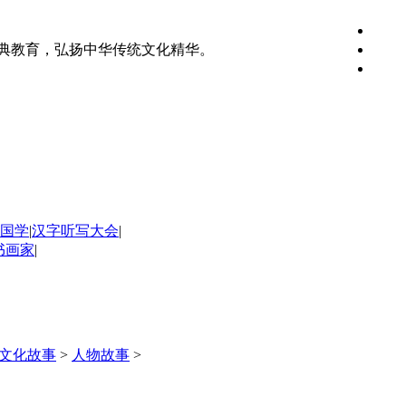
典教育，弘扬中华传统文化精华。
国学
|
汉字听写大会
|
书画家
|
文化故事
>
人物故事
>