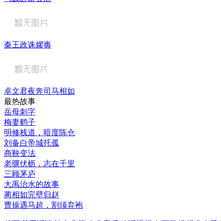
秦王政诛嫪毐
卓文君夜奔司马相如
最热故事
岳母刺字
梅妻鹤子
明修栈道，暗度陈仓
刘备白帝城托孤
商鞅变法
老骥伏枥，志在千里
三顾茅庐
大禹治水的故事
蔺相如完壁归赵
曹操遇马超，割须弃袍