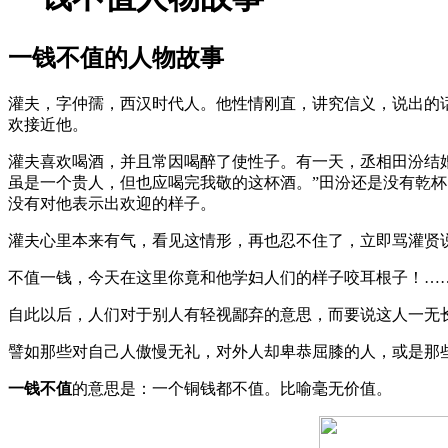
一钱不值的人物故事
灌夫，字仲孺，西汉时代人。他性情刚直，讲究信义，说出的
欢接近他。
灌夫喜欢喝酒，并且常因喝醉了使性子。有一天，丞相田汾结婚
虽是一个贵人，但也应喝完我敬的这杯酒。”田汾还是没有乾
没有对他表示出欢迎的样子。
灌夫心里本来有气，看见这情形，再也忍不住了，立即骂灌贤
不值一钱，今天在这里你竟和他学妇人们的样子咬耳根子！……
自此以后，人们对于别人有轻视鄙弃的意思，而要说这人一无长
譬如那些对自己人傲慢无礼，对外人却卑恭屈膝的人，或是那些
一钱不值
的意思是：一个铜钱都不值。比喻毫无价值。