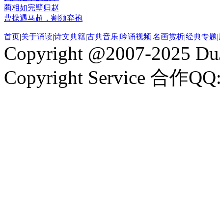
蔺相如完壁归赵
曹操遇马超，割须弃袍
首页
|
关于诵读
|
诗文典籍
|
古典音乐
|
吟诵视频
|
名画赏析
|
经典专题
|
Copyright @2007-2025 DuJ
Copyright Service 合作QQ