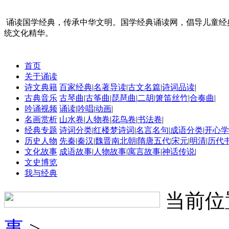
诵读国学经典，传承中华文明。国学经典诵读网，倡导儿童经
统文化精华。
首页
关于诵读
诗文典籍
百家经典
|
名著导读
|
古文名篇
|
诗词品读
|
古典音乐
古琴曲
|
古筝曲
|
琵琶曲
|
二胡
|
箫笛丝竹
|
合奏曲
|
吟诵视频
诵读
|
吟唱
|
动画
|
名画赏析
山水卷
|
人物卷
|
花鸟卷
|
书法卷
|
经典专题
诗词分类
|
红楼梦诗词
|
名言名句
|
成语分类
|
开心学
历史人物
先秦
|
秦汉
|
魏晋南北朝
|
隋唐五代
|
宋元
|
明清
|
历代
文化故事
成语故事
|
人物故事
|
寓言故事
|
神话传说
|
文史博览
我与经典
当前位
事
>