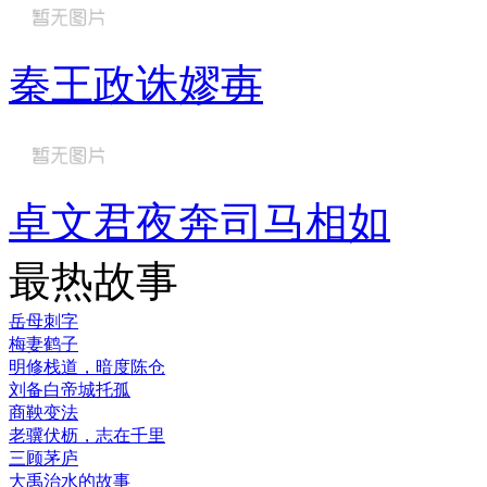
秦王政诛嫪毐
卓文君夜奔司马相如
最热故事
岳母刺字
梅妻鹤子
明修栈道，暗度陈仓
刘备白帝城托孤
商鞅变法
老骥伏枥，志在千里
三顾茅庐
大禹治水的故事