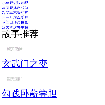
小章智识贩毒犯
富商智擒淫和尚
起义军木头穿衣
阿一旦演戏受拜
丛兰田埂边投毒
汉武帝封将军柏
故事推荐
玄武门之变
勾践卧薪尝胆