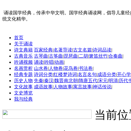
诵读国学经典，传承中华文明。国学经典诵读网，倡导儿童经
统文化精华。
首页
关于诵读
诗文典籍
百家经典
|
名著导读
|
古文名篇
|
诗词品读
|
古典音乐
古琴曲
|
古筝曲
|
琵琶曲
|
二胡
|
箫笛丝竹
|
合奏曲
|
吟诵视频
诵读
|
吟唱
|
动画
|
名画赏析
山水卷
|
人物卷
|
花鸟卷
|
书法卷
|
经典专题
诗词分类
|
红楼梦诗词
|
名言名句
|
成语分类
|
开心学
历史人物
先秦
|
秦汉
|
魏晋南北朝
|
隋唐五代
|
宋元
|
明清
|
历代
文化故事
成语故事
|
人物故事
|
寓言故事
|
神话传说
|
文史博览
我与经典
当前位