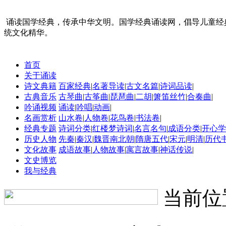
诵读国学经典，传承中华文明。国学经典诵读网，倡导儿童经
统文化精华。
首页
关于诵读
诗文典籍
百家经典
|
名著导读
|
古文名篇
|
诗词品读
|
古典音乐
古琴曲
|
古筝曲
|
琵琶曲
|
二胡
|
箫笛丝竹
|
合奏曲
|
吟诵视频
诵读
|
吟唱
|
动画
|
名画赏析
山水卷
|
人物卷
|
花鸟卷
|
书法卷
|
经典专题
诗词分类
|
红楼梦诗词
|
名言名句
|
成语分类
|
开心学
历史人物
先秦
|
秦汉
|
魏晋南北朝
|
隋唐五代
|
宋元
|
明清
|
历代
文化故事
成语故事
|
人物故事
|
寓言故事
|
神话传说
|
文史博览
我与经典
当前位