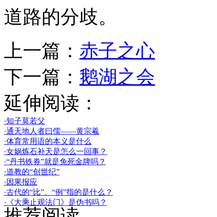
道路的分歧。
上一篇：
赤子之心
下一篇：
鹅湖之会
延伸阅读：
·知子莫若父
·通天地人者曰儒——黄宗羲
·体育常用语的本义是什么
·女娲炼石补天是怎么一回事？
·“丹书铁券”就是免死金牌吗？
·道教的“创世纪”
·因果报应
·古代的“比”、“例”指的是什么？
·《大乘止观法门》是伪书吗？
推荐阅读