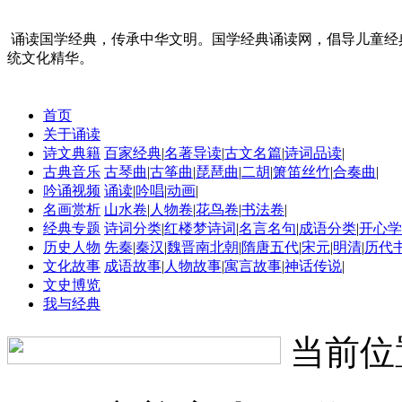
诵读国学经典，传承中华文明。国学经典诵读网，倡导儿童经
统文化精华。
首页
关于诵读
诗文典籍
百家经典
|
名著导读
|
古文名篇
|
诗词品读
|
古典音乐
古琴曲
|
古筝曲
|
琵琶曲
|
二胡
|
箫笛丝竹
|
合奏曲
|
吟诵视频
诵读
|
吟唱
|
动画
|
名画赏析
山水卷
|
人物卷
|
花鸟卷
|
书法卷
|
经典专题
诗词分类
|
红楼梦诗词
|
名言名句
|
成语分类
|
开心学
历史人物
先秦
|
秦汉
|
魏晋南北朝
|
隋唐五代
|
宋元
|
明清
|
历代
文化故事
成语故事
|
人物故事
|
寓言故事
|
神话传说
|
文史博览
我与经典
当前位