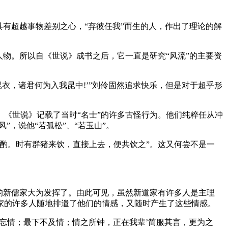
有超越事物差别之心，“弃彼任我”而生的人，作出了理论的解
物。所以自《世说》成书之后，它一直是研究“风流”的主要资
衣，诸君何为入我昆中!’”刘伶固然追求快乐，但是对于超乎形
《世说》记载了当时“名士”的许多古怪行为。他们纯粹任从冲
，说他“若孤松”、“若玉山”。
酌。时有群猪来饮，直接上去，便共饮之”。这又何尝不是一
的新儒家大为发挥了。由此可见，虽然新道家有许多人是主理
家的许多人随地排遣了他们的情感，又随时产生了这些情感。
人忘情；最下不及情；情之所钟，正在我辈’简服其言，更为之