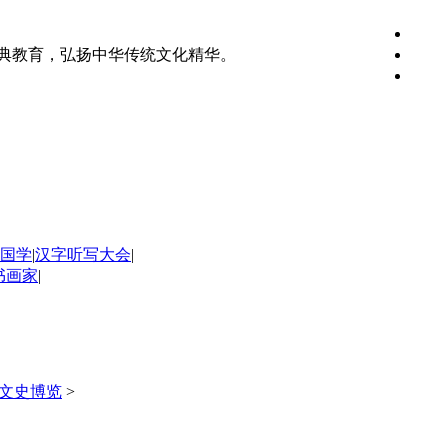
典教育，弘扬中华传统文化精华。
国学
|
汉字听写大会
|
书画家
|
文史博览
>