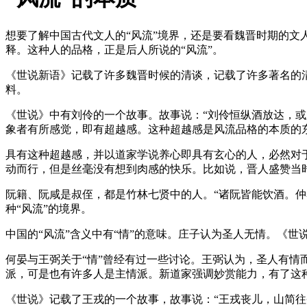
想要了解中国古代文人的“风流”境界，还是要看魏晋时期的文
释。这种人的品格，正是后人所说的“风流”。
《世说新语》记载了许多魏晋时候的清谈，记载了许多著名的清
料。
《世说》中有刘伶的一个故事。故事说：“刘伶恒纵酒放达，或
象者有所感觉，即有超越感。这种超越感是风流品格的本质的
具有这种超越感，并以道家学说养心即具有玄心的人，必然对
动而行，但是丝毫没有想到肉感的快乐。比如说，晋人盛赞当时一
阮籍、阮咸是叔侄，都是竹林七贤中的人。“诸阮皆能饮酒。
种“风流”的境界。
中国的“风流”含义中有“情”的意味。庄子认为圣人无情。《
何晏与王弼关于“情”曾经有过一些讨论。王弼认为，圣人有
派，可是也有许多人是主情派。新道家强调妙赏能力，有了这
《世说》记载了王戎的一个故事，故事说：“王戎丧儿，山简往