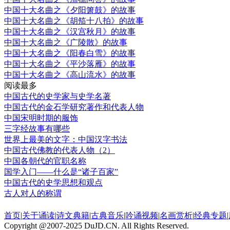
中国十大名曲之《夕阳箫鼓》的故事
中国十大名曲之《胡笳十八拍》的故事
中国十大名曲之《汉宫秋月》的故事
中国十大名曲之《广陵散》的故事
中国十大名曲之《阳春白雪》的故事
中国十大名曲之《平沙落雁》的故事
中国十大名曲之《高山流水》的故事
阅读最多
中国古代的史学家与史学名著
中国古代的金石学研究著作和代表人物
中国宋明时期的服饰
三字经故事有哪些
世界上最美的文字：中国汉字书法
中国古代佛教的代表人物（2）
中国各朝代的官职名称
国学入门——什么是“诸子百家”
中国古代的史学思想和观点
古人对人的称谓
首页
|
关于诵读
|
诗文典籍
|
古典音乐
|
吟诵视频
|
名画赏析
|
经典专题
|
Copyright @2007-2025 DuJD.CN. All Rights Reserved.