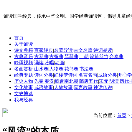
诵读国学经典，传承中华文明。国学经典诵读网，倡导儿童经
首页
关于诵读
诗文典籍
百家经典
|
名著导读
|
古文名篇
|
诗词品读
|
古典音乐
古琴曲
|
古筝曲
|
琵琶曲
|
二胡
|
箫笛丝竹
|
合奏曲
|
吟诵视频
诵读
|
吟唱
|
动画
|
名画赏析
山水卷
|
人物卷
|
花鸟卷
|
书法卷
|
经典专题
诗词分类
|
红楼梦诗词
|
名言名句
|
成语分类
|
开心学
历史人物
先秦
|
秦汉
|
魏晋南北朝
|
隋唐五代
|
宋元
|
明清
|
历代
文化故事
成语故事
|
人物故事
|
寓言故事
|
神话传说
|
文史博览
我与经典
当前位置：
首页
>
“风流”的本质