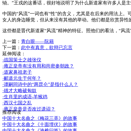
恸。”王戎的这番话，很好地说明了为什么新道家有许多人是
中国的“风流”一词也有“性”的含义，尤其是在后来的用法上
女人的身边睡觉，但从来没有其他的举动。他们都是欣赏异性
这些都是晋代新道家“风流”精神的特征。照他们的看法，“风流”
上一篇：
青白眼——阮籍
下一篇：
此中有真意，欲辩已忘言
延伸阅读：
·战国策士之雄张仪
·雍正皇帝有没有用和尚密参朝政？
·道家鼻祖老子
·郦道元生于何年？
·谭嗣同诗中的“两昆仑”是指什么人？
·雄才大略破匈奴
·生肖里的成语-羊猴鸡
·西汉七国之乱
·雍正皇帝是否改过遗诏？
推荐阅读
中国十大名曲之《梅花三弄》的故事
中国十大名曲之《十面埋伏》的故事
中国十大名曲之《渔樵问答》的故事