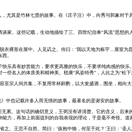
人，尤其是竹林七贤的故事。在《庄子注》中，向秀与郭象对于具
谈家。这些记载，生动地描绘了三、四世纪信奉“风流”思想的人
脱衣裸形在屋中。人见讥之。伶曰：‘我以天地为栋宇，屋室为昆
东西。
于快乐具有妙赏能力，要求更高雅的快乐，不要求纯肉感的快乐。
些名人的体质美和精神美。嵇康“风姿特秀”，人比之为“松下风”
仲容至宗人间共集，不复用常杯斟酌，以大瓮盛酒，围坐，相向大
世说》中也记载许多人而无情的故事，最著名的是谢安的故事。
情而无累。这句话的确切意义，王弼没有讲清楚。它的含义，后来
种能力，再加上前面提到的自我表现的理论，于是毫不奇怪。道
省之。王悲不自胜。简曰：‘孩抱中物，何至于此？’王曰：‘圣