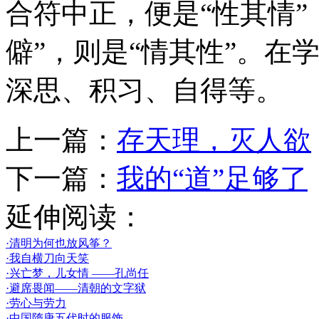
合符中正，便是“性其情”
僻”，则是“情其性”。在
深思、积习、自得等。
上一篇：
存天理，灭人欲
下一篇：
我的“道”足够了
延伸阅读：
·清明为何也放风筝？
·我自横刀向天笑
·兴亡梦，儿女情 ——孔尚任
·避席畏闻——清朝的文字狱
·劳心与劳力
·中国隋唐五代时的服饰