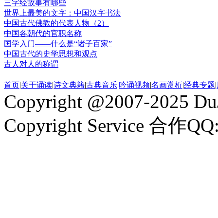
三字经故事有哪些
世界上最美的文字：中国汉字书法
中国古代佛教的代表人物（2）
中国各朝代的官职名称
国学入门——什么是“诸子百家”
中国古代的史学思想和观点
古人对人的称谓
首页
|
关于诵读
|
诗文典籍
|
古典音乐
|
吟诵视频
|
名画赏析
|
经典专题
|
Copyright @2007-2025 DuJ
Copyright Service 合作QQ