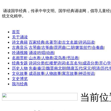
诵读国学经典，传承中华文明。国学经典诵读网，倡导儿童经
统文化精华。
首页
关于诵读
诗文典籍
百家经典
|
名著导读
|
古文名篇
|
诗词品读
|
古典音乐
古琴曲
|
古筝曲
|
琵琶曲
|
二胡
|
箫笛丝竹
|
合奏曲
|
吟诵视频
诵读
|
吟唱
|
动画
|
名画赏析
山水卷
|
人物卷
|
花鸟卷
|
书法卷
|
经典专题
诗词分类
|
红楼梦诗词
|
名言名句
|
成语分类
|
开心学
历史人物
先秦
|
秦汉
|
魏晋南北朝
|
隋唐五代
|
宋元
|
明清
|
历代
文化故事
成语故事
|
人物故事
|
寓言故事
|
神话传说
|
文史博览
我与经典
当前位