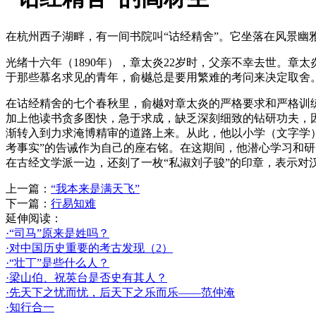
在杭州西子湖畔，有一间书院叫“诂经精舍”。它坐落在风景幽
光绪十六年（1890年），章太炎22岁时，父亲不幸去世。
于那些慕名求见的青年，俞樾总是要用繁难的考问来决定取舍
在诂经精舍的七个春秋里，俞樾对章太炎的严格要求和严格训
加上他读书贪多图快，急于求成，缺乏深刻细致的钻研功夫，
渐转入到力求淹博精审的道路上来。从此，他以小学（文字学
考事实”的告诫作为自己的座右铭。在这期间，他潜心学习和研
在古经文学派一边，还刻了一枚“私淑刘子骏”的印章，表示对
上一篇：
“我本来是满天飞”
下一篇：
行易知难
延伸阅读：
·“司马”原来是姓吗？
·对中国历史重要的考古发现（2）
·“壮丁”是些什么人？
·梁山伯、祝英台是否史有其人？
·先天下之忧而忧，后天下之乐而乐——范仲淹
·知行合一