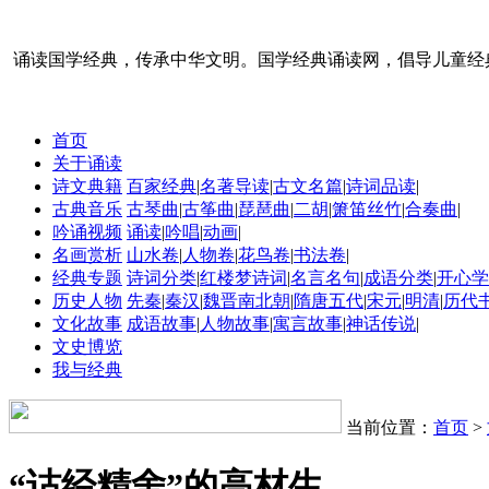
诵读国学经典，传承中华文明。国学经典诵读网，倡导儿童经
首页
关于诵读
诗文典籍
百家经典
|
名著导读
|
古文名篇
|
诗词品读
|
古典音乐
古琴曲
|
古筝曲
|
琵琶曲
|
二胡
|
箫笛丝竹
|
合奏曲
|
吟诵视频
诵读
|
吟唱
|
动画
|
名画赏析
山水卷
|
人物卷
|
花鸟卷
|
书法卷
|
经典专题
诗词分类
|
红楼梦诗词
|
名言名句
|
成语分类
|
开心学
历史人物
先秦
|
秦汉
|
魏晋南北朝
|
隋唐五代
|
宋元
|
明清
|
历代
文化故事
成语故事
|
人物故事
|
寓言故事
|
神话传说
|
文史博览
我与经典
当前位置：
首页
>
“诂经精舍”的高材生