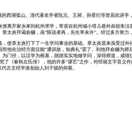
雅的西湖弧山。清代著名学者阮元、王昶、孙星衍等曾居此讲学
章太炎便离开家乡来到杭州求学，寄居在杭州城小塔儿巷外叔祖朱
。章太炎拜谒俞樾，虽“陈说者再，先生率未许”。经过多方努力
练，使章太炎打下了一生学问事业的基础。章太炎原来虽受过外
因而他在治经方面仅能“通训故，知典礼”罢了。到他拜俞樾为师
）为门径，以汉学为根基，踏踏实实地做学问，深得师道，成绩
究了《春秋左氏传》，他的许多“课艺”之作，对经籍文字音义
汉代古文经学派创始人刘子骏的仰慕。