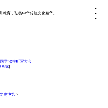
典教育，弘扬中华传统文化精华。
国学
|
汉字听写大会
|
书画家
|
文史博览
>