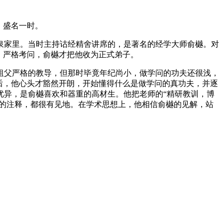
，盛名一时。
洁泉家里。当时主持诂经精舍讲席的，是著名的经学大师俞樾。对
，严格考问，俞樾才把他收为正式弟子。
祖父严格的教导，但那时毕竟年纪尚小，做学问的功夫还很浅，
后，他心头才豁然开朗，开始懂得什么是做学问的真功夫，并逐
优异，是俞樾喜欢和器重的高材生。他把老师的“精研教训，博
作的注释，都很有见地。在学术思想上，他相信俞樾的见解，站