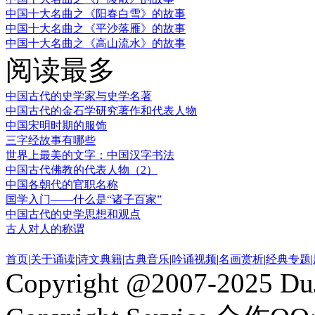
中国十大名曲之《阳春白雪》的故事
中国十大名曲之《平沙落雁》的故事
中国十大名曲之《高山流水》的故事
阅读最多
中国古代的史学家与史学名著
中国古代的金石学研究著作和代表人物
中国宋明时期的服饰
三字经故事有哪些
世界上最美的文字：中国汉字书法
中国古代佛教的代表人物（2）
中国各朝代的官职名称
国学入门——什么是“诸子百家”
中国古代的史学思想和观点
古人对人的称谓
首页
|
关于诵读
|
诗文典籍
|
古典音乐
|
吟诵视频
|
名画赏析
|
经典专题
|
Copyright @2007-2025 DuJ