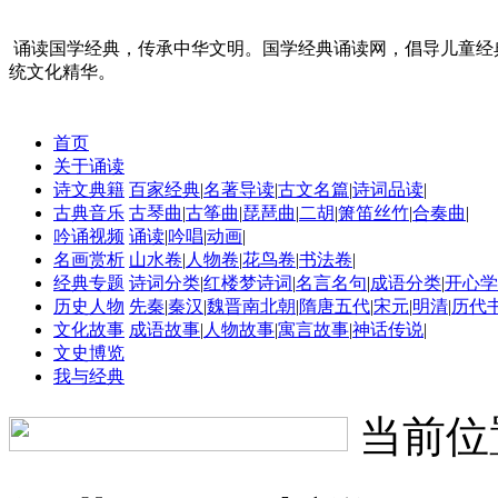
诵读国学经典，传承中华文明。国学经典诵读网，倡导儿童经
统文化精华。
首页
关于诵读
诗文典籍
百家经典
|
名著导读
|
古文名篇
|
诗词品读
|
古典音乐
古琴曲
|
古筝曲
|
琵琶曲
|
二胡
|
箫笛丝竹
|
合奏曲
|
吟诵视频
诵读
|
吟唱
|
动画
|
名画赏析
山水卷
|
人物卷
|
花鸟卷
|
书法卷
|
经典专题
诗词分类
|
红楼梦诗词
|
名言名句
|
成语分类
|
开心学
历史人物
先秦
|
秦汉
|
魏晋南北朝
|
隋唐五代
|
宋元
|
明清
|
历代
文化故事
成语故事
|
人物故事
|
寓言故事
|
神话传说
|
文史博览
我与经典
当前位