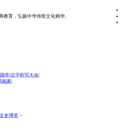
典教育，弘扬中华传统文化精华。
国学
|
汉字听写大会
|
书画家
|
文史博览
>