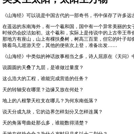
《山海经》可以说是中国古代的一部奇书，书中保存了许多远
在遥远的东南海外，有一个羲和国，国中有一个异常美丽的女
时候仍会皎洁如初。这个羲和，实际上是传说中的上古帝王帝
那地方有座山，山上有棵扶桑树，树高三百里，但它的叶子却
骑着鸟儿巡游天空，其他的便依次上登，准备出发……
《山海经》中类似的神话故事相当之多，诗人屈原在《天问》
说圆圆的天叠了九层，是谁做过量度？
这么浩大的工程，谁能完成营造的任务？
天的转轴安在哪里？边缘又放在何处？
地上的八根擎天柱支在哪儿？为何东南低落？
说天分成九块，它的边界怎样划分又怎样连属？
天的角落弯曲处那么多，谁能数得清楚？
天地在何处会合？为什么岁时日月多以十二划分？