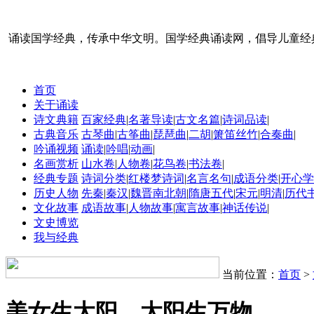
诵读国学经典，传承中华文明。国学经典诵读网，倡导儿童经
首页
关于诵读
诗文典籍
百家经典
|
名著导读
|
古文名篇
|
诗词品读
|
古典音乐
古琴曲
|
古筝曲
|
琵琶曲
|
二胡
|
箫笛丝竹
|
合奏曲
|
吟诵视频
诵读
|
吟唱
|
动画
|
名画赏析
山水卷
|
人物卷
|
花鸟卷
|
书法卷
|
经典专题
诗词分类
|
红楼梦诗词
|
名言名句
|
成语分类
|
开心学
历史人物
先秦
|
秦汉
|
魏晋南北朝
|
隋唐五代
|
宋元
|
明清
|
历代
文化故事
成语故事
|
人物故事
|
寓言故事
|
神话传说
|
文史博览
我与经典
当前位置：
首页
>
美女生太阳，太阳生万物