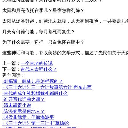
太阳和月亮依托在哪儿？星宿怎样列陈？
太阳从汤谷升起，到蒙汜去就寝，从天亮到夜晚，一共要走几
月亮有何德何能，每月都死而复生？
为了什么需要，它把一只白兔怀在腹中？
这些神话和诗歌，都以美妙的文学形式，描述了先民们关于天
上一篇：
一个古老的传说
下一篇：
古代人崇拜什么？
延伸阅读：
·刘福通、韩林儿是怎样死的？
·《三十六计》三十六计故事第六计 声东击西
·古代的成年礼和婚嫁礼都叫什么
·谁开百代词曲之疆？
·清末谴责小说
·陈涉究竟是何地人？
·封侯非我意，但愿海波平
·《三十六计》第十三计 打草惊蛇