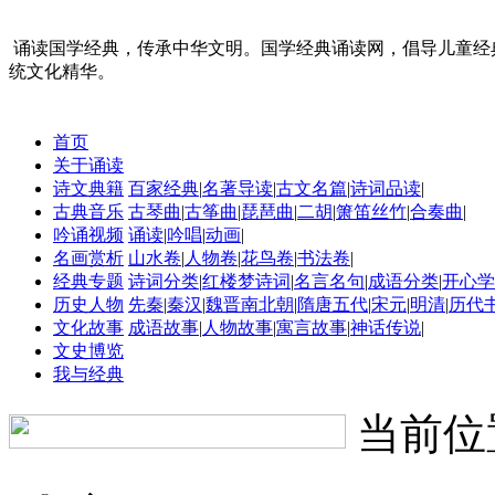
诵读国学经典，传承中华文明。国学经典诵读网，倡导儿童经
统文化精华。
首页
关于诵读
诗文典籍
百家经典
|
名著导读
|
古文名篇
|
诗词品读
|
古典音乐
古琴曲
|
古筝曲
|
琵琶曲
|
二胡
|
箫笛丝竹
|
合奏曲
|
吟诵视频
诵读
|
吟唱
|
动画
|
名画赏析
山水卷
|
人物卷
|
花鸟卷
|
书法卷
|
经典专题
诗词分类
|
红楼梦诗词
|
名言名句
|
成语分类
|
开心学
历史人物
先秦
|
秦汉
|
魏晋南北朝
|
隋唐五代
|
宋元
|
明清
|
历代
文化故事
成语故事
|
人物故事
|
寓言故事
|
神话传说
|
文史博览
我与经典
当前位