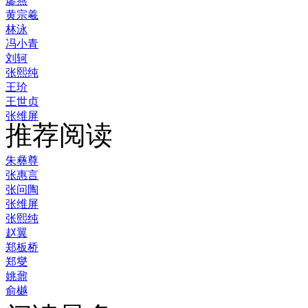
廖燕
黄宗羲
林泳
冯小青
刘轲
张熙纯
王玠
王世贞
张维屏
推荐阅读
朱彝尊
张惠言
张问陶
张维屏
张熙纯
赵翼
郑板桥
郑燮
姚鼐
俞樾