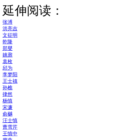
延伸阅读：
张溥
洪亮吉
文征明
乾隆
郑燮
姚鼐
袁枚
邱为
李梦阳
王士禛
孙樵
律然
杨慎
宋濂
俞樾
汪士慎
曹雪芹
王慎中