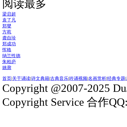
阅读最多
梁启超
袁了凡
郑燮
方苞
龚自珍
郑成功
恽格
纳兰性德
朱柏庐
姚鼐
首页
|
关于诵读
|
诗文典籍
|
古典音乐
|
吟诵视频
|
名画赏析
|
经典专题
|
Copyright @2007-2025 DuJ
Copyright Service 合作QQ