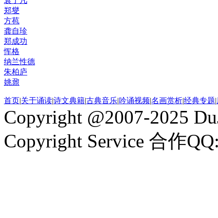
袁了凡
郑燮
方苞
龚自珍
郑成功
恽格
纳兰性德
朱柏庐
姚鼐
首页
|
关于诵读
|
诗文典籍
|
古典音乐
|
吟诵视频
|
名画赏析
|
经典专题
|
Copyright @2007-2025 DuJ
Copyright Service 合作QQ