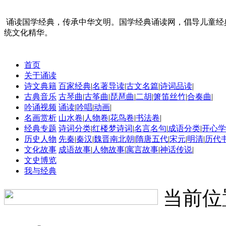
诵读国学经典，传承中华文明。国学经典诵读网，倡导儿童经
统文化精华。
首页
关于诵读
诗文典籍
百家经典
|
名著导读
|
古文名篇
|
诗词品读
|
古典音乐
古琴曲
|
古筝曲
|
琵琶曲
|
二胡
|
箫笛丝竹
|
合奏曲
|
吟诵视频
诵读
|
吟唱
|
动画
|
名画赏析
山水卷
|
人物卷
|
花鸟卷
|
书法卷
|
经典专题
诗词分类
|
红楼梦诗词
|
名言名句
|
成语分类
|
开心学
历史人物
先秦
|
秦汉
|
魏晋南北朝
|
隋唐五代
|
宋元
|
明清
|
历代
文化故事
成语故事
|
人物故事
|
寓言故事
|
神话传说
|
文史博览
我与经典
当前位