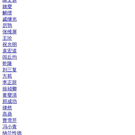
陈文述
姚燮
解缙
戚继光
厉鹗
张维屏
王玠
祝允明
袁宏道
闾丘均
乾隆
刘三复
方苞
李正辞
徐祯卿
黄燮清
郑成功
律然
高鼎
曹雪芹
冯小青
纳兰性德