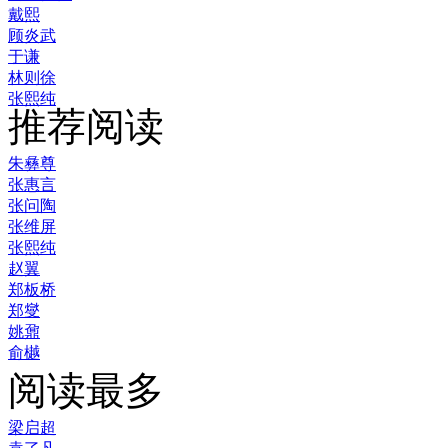
戴熙
顾炎武
于谦
林则徐
张熙纯
推荐阅读
朱彝尊
张惠言
张问陶
张维屏
张熙纯
赵翼
郑板桥
郑燮
姚鼐
俞樾
阅读最多
梁启超