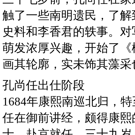
触了一些南明遗民，了解
史料和李香君的轶事。对
萌发浓厚兴趣，开始了《
画其轮廓，实未饰其藻采
孔尚任出仕阶段
1684年康熙南巡北归，
任在御前讲经，颇得康熙
士，赴京就任。三十九岁