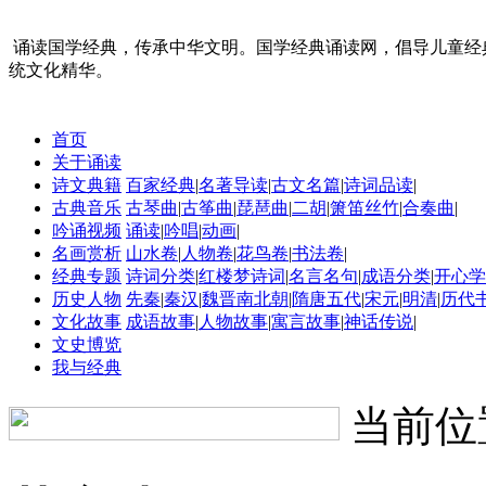
诵读国学经典，传承中华文明。国学经典诵读网，倡导儿童经
统文化精华。
首页
关于诵读
诗文典籍
百家经典
|
名著导读
|
古文名篇
|
诗词品读
|
古典音乐
古琴曲
|
古筝曲
|
琵琶曲
|
二胡
|
箫笛丝竹
|
合奏曲
|
吟诵视频
诵读
|
吟唱
|
动画
|
名画赏析
山水卷
|
人物卷
|
花鸟卷
|
书法卷
|
经典专题
诗词分类
|
红楼梦诗词
|
名言名句
|
成语分类
|
开心学
历史人物
先秦
|
秦汉
|
魏晋南北朝
|
隋唐五代
|
宋元
|
明清
|
历代
文化故事
成语故事
|
人物故事
|
寓言故事
|
神话传说
|
文史博览
我与经典
当前位