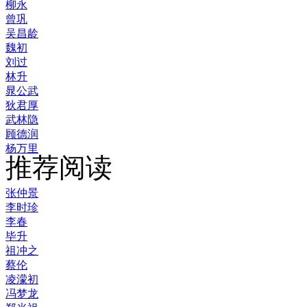
柳永
曾巩
吴昌龄
魏初
刘过
林升
晁公武
狄君厚
武林隐
顾德润
杨万里
推荐阅读
张仲景
李时珍
李春
毕升
祖冲之
蔡伦
凌濛初
冯梦龙