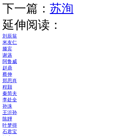
下一篇：
苏洵
延伸阅读：
刘辰翁
米友仁
滕宾
谢薖
阿鲁威
赵鼎
蔡伸
郑思肖
程颢
秦简夫
李处全
孙洙
王沂孙
陈韡
叶梦得
石君宝