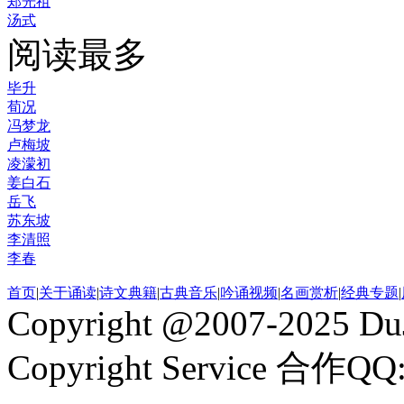
郑光祖
汤式
阅读最多
毕升
荀况
冯梦龙
卢梅坡
凌濛初
姜白石
岳飞
苏东坡
李清照
李春
首页
|
关于诵读
|
诗文典籍
|
古典音乐
|
吟诵视频
|
名画赏析
|
经典专题
|
Copyright @2007-2025 DuJ
Copyright Service 合作QQ