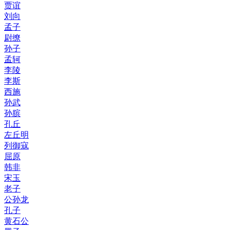
贾谊
刘向
孟子
尉缭
孙子
孟轲
李陵
李斯
西施
孙武
孙膑
孔丘
左丘明
列御寇
屈原
韩非
宋玉
老子
公孙龙
孔子
黄石公