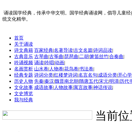
诵读国学经典，传承中华文明。国学经典诵读网，倡导儿童经
统文化精华。
首页
关于诵读
诗文典籍
百家经典
|
名著导读
|
古文名篇
|
诗词品读
|
古典音乐
古琴曲
|
古筝曲
|
琵琶曲
|
二胡
|
箫笛丝竹
|
合奏曲
|
吟诵视频
诵读
|
吟唱
|
动画
|
名画赏析
山水卷
|
人物卷
|
花鸟卷
|
书法卷
|
经典专题
诗词分类
|
红楼梦诗词
|
名言名句
|
成语分类
|
开心学
历史人物
先秦
|
秦汉
|
魏晋南北朝
|
隋唐五代
|
宋元
|
明清
|
历代
文化故事
成语故事
|
人物故事
|
寓言故事
|
神话传说
|
文史博览
我与经典
当前位