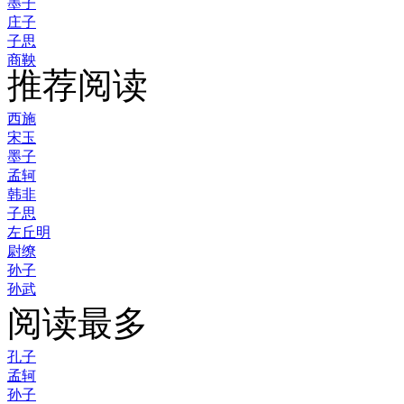
墨子
庄子
子思
商鞅
推荐阅读
西施
宋玉
墨子
孟轲
韩非
子思
左丘明
尉缭
孙子
孙武
阅读最多
孔子
孟轲
孙子