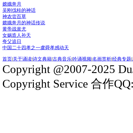
嫦娥奔月
吴刚伐桂的神话
神农尝百草
嫦娥奔月的神话传说
黄帝战蚩尤
女娲造人补天
夸父追日
中国二十四孝之一虞舜孝感动天
首页
|
关于诵读
|
诗文典籍
|
古典音乐
|
吟诵视频
|
名画赏析
|
经典专题
|
Copyright @2007-2025 DuJ
Copyright Service 合作QQ