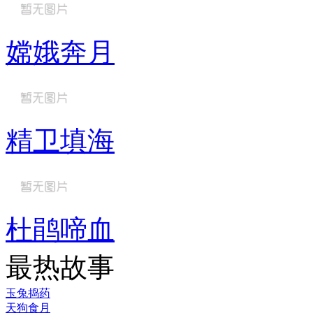
嫦娥奔月
精卫填海
杜鹃啼血
最热故事
玉兔捣药
天狗食月