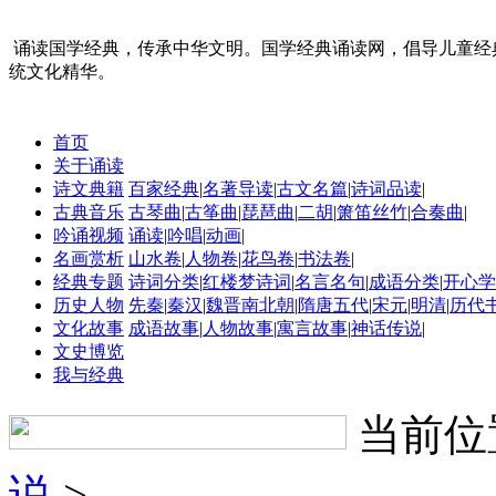
诵读国学经典，传承中华文明。国学经典诵读网，倡导儿童经
统文化精华。
首页
关于诵读
诗文典籍
百家经典
|
名著导读
|
古文名篇
|
诗词品读
|
古典音乐
古琴曲
|
古筝曲
|
琵琶曲
|
二胡
|
箫笛丝竹
|
合奏曲
|
吟诵视频
诵读
|
吟唱
|
动画
|
名画赏析
山水卷
|
人物卷
|
花鸟卷
|
书法卷
|
经典专题
诗词分类
|
红楼梦诗词
|
名言名句
|
成语分类
|
开心学
历史人物
先秦
|
秦汉
|
魏晋南北朝
|
隋唐五代
|
宋元
|
明清
|
历代
文化故事
成语故事
|
人物故事
|
寓言故事
|
神话传说
|
文史博览
我与经典
当前位
说
>