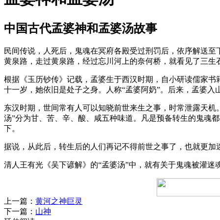
中国古代孟婆神和孟婆汤故事
民间传说，人死后，鬼魂在冥府各殿受过刑罚后，依序解送至
黄泉路，走过黄泉路，经过忘川河上的奈何桥，就看见了三生
根据《玉历钞传》记载，孟婆生于西汉时期，自小研读儒家书
十一岁，她依旧是处子之身。人称“孟婆阿奶”。后来，孟婆入
东汉时期，世间常有人可以知晓前世来生之事，时常泄露天机。
汤”分为甘、苦、辛、酸、咸五种味道。凡是预备转生的鬼魂
下。
据说，从此后，转生后的人们再记不得前世之事了，也就更加
清人王有光《吴下谚解》的“孟婆汤”中，就有关于鬼魂被灌迷
上一篇：
黄河之神巨灵
下一篇：
山神