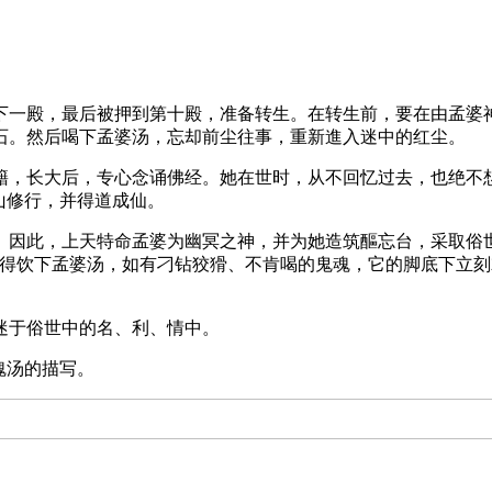
下一殿，最后被押到第十殿，准备转生。在转生前，要在由孟婆
石。然后喝下孟婆汤，忘却前尘往事，重新進入迷中的红尘。
籍，长大后，专心念诵佛经。她在世时，从不回忆过去，也绝不
山修行，并得道成仙。
因此，上天特命孟婆为幽冥之神，并为她造筑醧忘台，采取俗世药
都得饮下孟婆汤，如有刁钻狡猾、不肯喝的鬼魂，它的脚底下立
迷于俗世中的名、利、情中。
魂汤的描写。