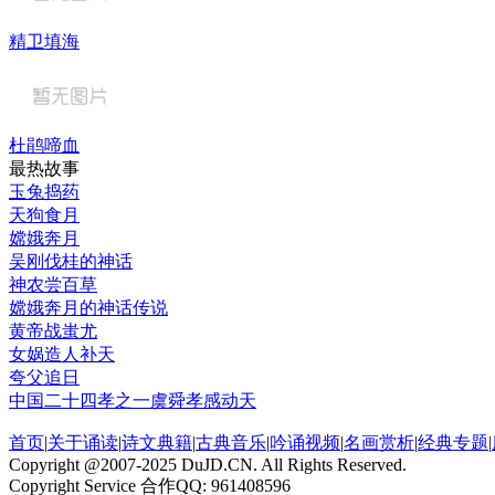
精卫填海
杜鹃啼血
最热故事
玉兔捣药
天狗食月
嫦娥奔月
吴刚伐桂的神话
神农尝百草
嫦娥奔月的神话传说
黄帝战蚩尤
女娲造人补天
夸父追日
中国二十四孝之一虞舜孝感动天
首页
|
关于诵读
|
诗文典籍
|
古典音乐
|
吟诵视频
|
名画赏析
|
经典专题
|
Copyright @2007-2025 DuJD.CN. All Rights Reserved.
Copyright Service 合作QQ: 961408596