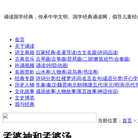
诵读国学经典，传承中华文明。国学经典诵读网，倡导儿童经
首页
关于诵读
诗文典籍
百家经典
|
名著导读
|
古文名篇
|
诗词品读
|
古典音乐
古琴曲
|
古筝曲
|
琵琶曲
|
二胡
|
箫笛丝竹
|
合奏曲
|
吟诵视频
诵读
|
吟唱
|
动画
|
名画赏析
山水卷
|
人物卷
|
花鸟卷
|
书法卷
|
经典专题
诗词分类
|
红楼梦诗词
|
名言名句
|
成语分类
|
开心学
历史人物
先秦
|
秦汉
|
魏晋南北朝
|
隋唐五代
|
宋元
|
明清
|
历代
文化故事
成语故事
|
人物故事
|
寓言故事
|
神话传说
|
文史博览
我与经典
当前位置：
首页
>
孟婆神和孟婆汤