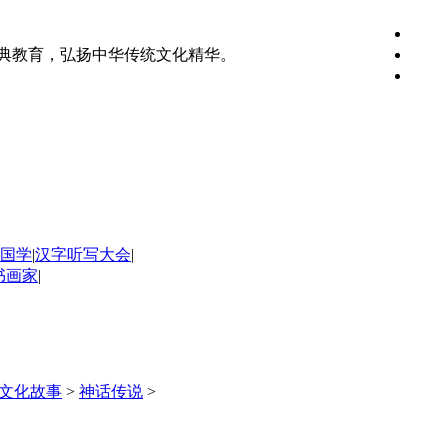
典教育，弘扬中华传统文化精华。
国学
|
汉字听写大会
|
书画家
|
文化故事
>
神话传说
>