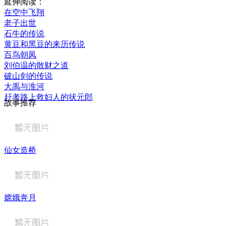
延伸阅读：
在空中飞翔
老子出世
石牛的传说
黄豆和黑豆的来历传说
百鸟朝凤
刘伯温的散财之道
破山剑的传说
大禹与淮河
赶考路上救妇人的状元郎
故事推荐
仙女造桥
嫦娥奔月