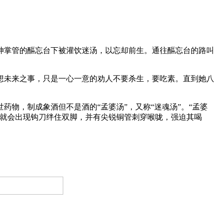
神掌管的醧忘台下被灌饮迷汤，以忘却前生。通往醧忘台的路叫
想未来之事，只是一心一意的劝人不要杀生，要吃素。直到她八
物，制成象酒但不是酒的“孟婆汤”，又称“迷魂汤”。“孟婆
刻就会出现钩刀绊住双脚，并有尖锐铜管刺穿喉咙，强迫其喝