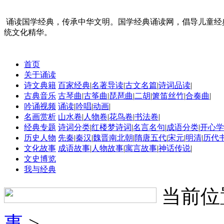
诵读国学经典，传承中华文明。国学经典诵读网，倡导儿童经
统文化精华。
首页
关于诵读
诗文典籍
百家经典
|
名著导读
|
古文名篇
|
诗词品读
|
古典音乐
古琴曲
|
古筝曲
|
琵琶曲
|
二胡
|
箫笛丝竹
|
合奏曲
|
吟诵视频
诵读
|
吟唱
|
动画
|
名画赏析
山水卷
|
人物卷
|
花鸟卷
|
书法卷
|
经典专题
诗词分类
|
红楼梦诗词
|
名言名句
|
成语分类
|
开心学
历史人物
先秦
|
秦汉
|
魏晋南北朝
|
隋唐五代
|
宋元
|
明清
|
历代
文化故事
成语故事
|
人物故事
|
寓言故事
|
神话传说
|
文史博览
我与经典
当前位
事
>