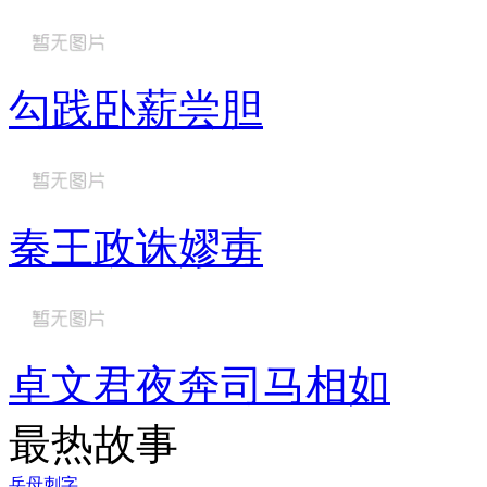
勾践卧薪尝胆
秦王政诛嫪毐
卓文君夜奔司马相如
最热故事
岳母刺字