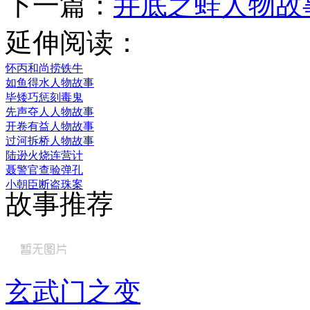
下一篇：
井底之蛙人物故
延伸阅读：
怀丙和尚捞铁牛
如鱼得水人物故事
毕矮巧惩刻毒鬼
先声夺人人物故事
开卷有益人物故事
过河拆桥人物故事
陆逊火烧连营计
聂警官查验弹孔
小朝臣断盗珠案
故事推荐
玄武门之变