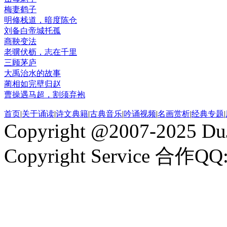
梅妻鹤子
明修栈道，暗度陈仓
刘备白帝城托孤
商鞅变法
老骥伏枥，志在千里
三顾茅庐
大禹治水的故事
蔺相如完壁归赵
曹操遇马超，割须弃袍
首页
|
关于诵读
|
诗文典籍
|
古典音乐
|
吟诵视频
|
名画赏析
|
经典专题
|
Copyright @2007-2025 DuJ
Copyright Service 合作QQ