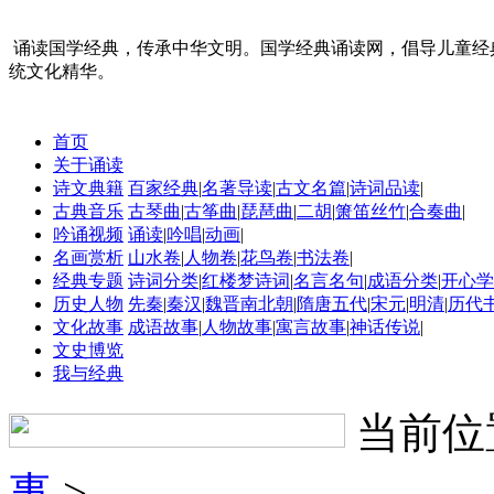
诵读国学经典，传承中华文明。国学经典诵读网，倡导儿童经
统文化精华。
首页
关于诵读
诗文典籍
百家经典
|
名著导读
|
古文名篇
|
诗词品读
|
古典音乐
古琴曲
|
古筝曲
|
琵琶曲
|
二胡
|
箫笛丝竹
|
合奏曲
|
吟诵视频
诵读
|
吟唱
|
动画
|
名画赏析
山水卷
|
人物卷
|
花鸟卷
|
书法卷
|
经典专题
诗词分类
|
红楼梦诗词
|
名言名句
|
成语分类
|
开心学
历史人物
先秦
|
秦汉
|
魏晋南北朝
|
隋唐五代
|
宋元
|
明清
|
历代
文化故事
成语故事
|
人物故事
|
寓言故事
|
神话传说
|
文史博览
我与经典
当前位
事
>