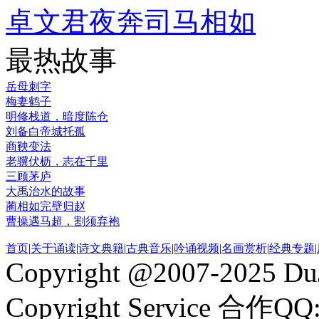
卓文君夜奔司马相如
最热故事
岳母刺字
梅妻鹤子
明修栈道，暗度陈仓
刘备白帝城托孤
商鞅变法
老骥伏枥，志在千里
三顾茅庐
大禹治水的故事
蔺相如完壁归赵
曹操遇马超，割须弃袍
首页
|
关于诵读
|
诗文典籍
|
古典音乐
|
吟诵视频
|
名画赏析
|
经典专题
|
Copyright @2007-2025 DuJ
Copyright Service 合作QQ