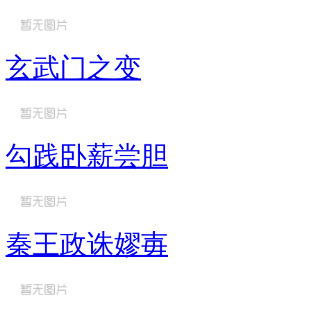
玄武门之变
勾践卧薪尝胆
秦王政诛嫪毐