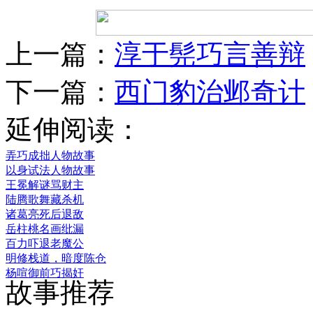
上一篇：
淳于髡巧言善辩
下一篇：
西门豹治邺奇计
延伸阅读：
弄巧成拙人物故事
以身试法人物故事
王冕解谜骂财主
陆腾歌舞藏杀机
诸葛亮死后退敌
岳柱桃名画纰漏
百力吓退老魔公
明修栈道，暗度陈仓
杨喧御前巧揭奸
故事推荐