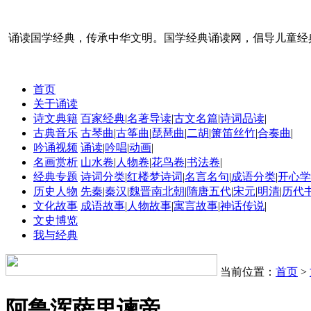
诵读国学经典，传承中华文明。国学经典诵读网，倡导儿童经
首页
关于诵读
诗文典籍
百家经典
|
名著导读
|
古文名篇
|
诗词品读
|
古典音乐
古琴曲
|
古筝曲
|
琵琶曲
|
二胡
|
箫笛丝竹
|
合奏曲
|
吟诵视频
诵读
|
吟唱
|
动画
|
名画赏析
山水卷
|
人物卷
|
花鸟卷
|
书法卷
|
经典专题
诗词分类
|
红楼梦诗词
|
名言名句
|
成语分类
|
开心学
历史人物
先秦
|
秦汉
|
魏晋南北朝
|
隋唐五代
|
宋元
|
明清
|
历代
文化故事
成语故事
|
人物故事
|
寓言故事
|
神话传说
|
文史博览
我与经典
当前位置：
首页
>
阿鲁浑萨里谏帝