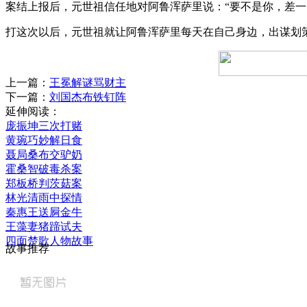
案结上报后，元世祖信任地对阿鲁浑萨里说：“要不是你，差一
打这次以后，元世祖就让阿鲁浑萨里每天在自己身边，出谋划
上一篇：
王冕解谜骂财主
下一篇：
刘国杰布铁钉阵
延伸阅读：
庞振坤三次打赌
黄琬巧妙解日食
聂局桑布交驴奶
霍桑智破毒杀案
郑板桥判茨菇案
林光清雨中探情
秦惠王送屙金牛
王藻妻猪蹄试夫
四面楚歌人物故事
故事推荐