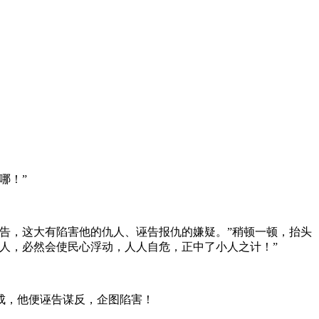
哪！”
告，这大有陷害他的仇人、诬告报仇的嫌疑。”稍顿一顿，抬头
人，必然会使民心浮动，人人自危，正中了小人之计！”
成，他便诬告谋反，企图陷害！