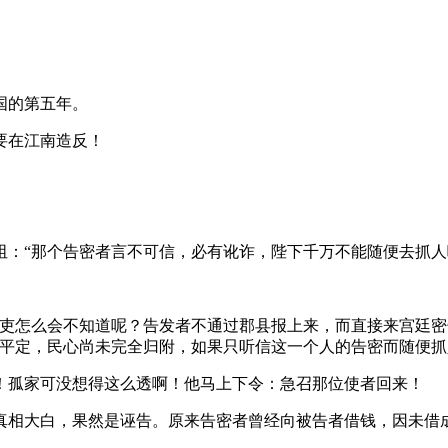
国的第五年。
要在江南造反！
：“那个告密者言不可信，必有讹诈，陛下千万不能随便去抓人
官吏怎么会不知道呢？告发者不通过郡县报上来，而直接来宫廷密
刚平定，民心尚未完全归附，如果只听信这一个人的告密而随便抓
！孤家可没想得这么透啊！他马上下令：急召那位使者回来！
真相大白，果然是诬告。原来告密者曾经向被告者借钱，因未借