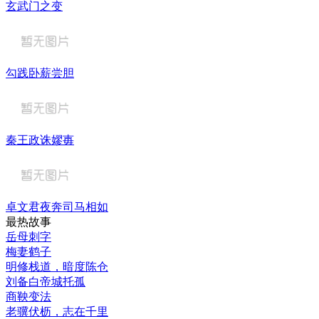
玄武门之变
勾践卧薪尝胆
秦王政诛嫪毐
卓文君夜奔司马相如
最热故事
岳母刺字
梅妻鹤子
明修栈道，暗度陈仓
刘备白帝城托孤
商鞅变法
老骥伏枥，志在千里