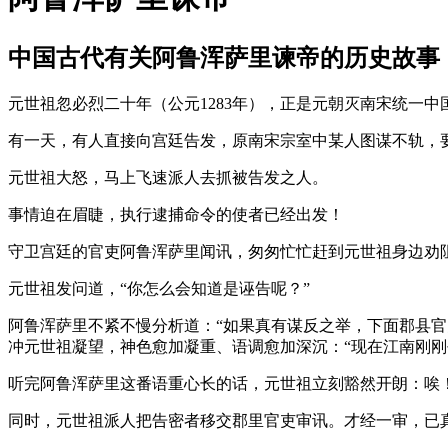
中国古代有关阿鲁浑萨里谏帝的历史故事
元世祖忽必烈二十年（公元1283年），正是元朝灭南宋统一中
有一天，有人直接向宫廷告发，原南宋宗室中某人图谋不轨，
元世祖大怒，马上飞速派人去抓被告发之人。
事情迫在眉睫，执行逮捕命令的使者已经出发！
守卫宫廷的官吏阿鲁浑萨里闻讯，匆匆忙忙赶到元世祖身边劝阻
元世祖发问道，“你怎么会知道是诬告呢？”
阿鲁浑萨里不紧不慢分析道：“如果真有谋反之举，下面郡县
冲元世祖凝望，神色愈加凝重、语调愈加深沉：“现在江南刚
听完阿鲁浑萨里这番语重心长的话，元世祖立刻豁然开朗：唉
同时，元世祖派人把告密者移交郡里官吏审讯。才经一审，已