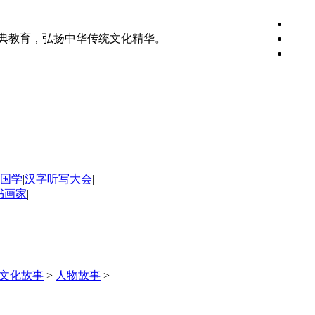
典教育，弘扬中华传统文化精华。
国学
|
汉字听写大会
|
书画家
|
文化故事
>
人物故事
>