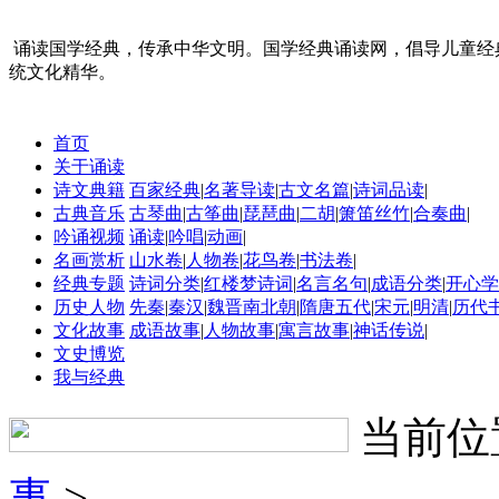
诵读国学经典，传承中华文明。国学经典诵读网，倡导儿童经
统文化精华。
首页
关于诵读
诗文典籍
百家经典
|
名著导读
|
古文名篇
|
诗词品读
|
古典音乐
古琴曲
|
古筝曲
|
琵琶曲
|
二胡
|
箫笛丝竹
|
合奏曲
|
吟诵视频
诵读
|
吟唱
|
动画
|
名画赏析
山水卷
|
人物卷
|
花鸟卷
|
书法卷
|
经典专题
诗词分类
|
红楼梦诗词
|
名言名句
|
成语分类
|
开心学
历史人物
先秦
|
秦汉
|
魏晋南北朝
|
隋唐五代
|
宋元
|
明清
|
历代
文化故事
成语故事
|
人物故事
|
寓言故事
|
神话传说
|
文史博览
我与经典
当前位
事
>