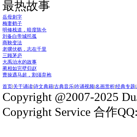
最热故事
岳母刺字
梅妻鹤子
明修栈道，暗度陈仓
刘备白帝城托孤
商鞅变法
老骥伏枥，志在千里
三顾茅庐
大禹治水的故事
蔺相如完壁归赵
曹操遇马超，割须弃袍
首页
|
关于诵读
|
诗文典籍
|
古典音乐
|
吟诵视频
|
名画赏析
|
经典专题
|
Copyright @2007-2025 DuJ
Copyright Service 合作QQ