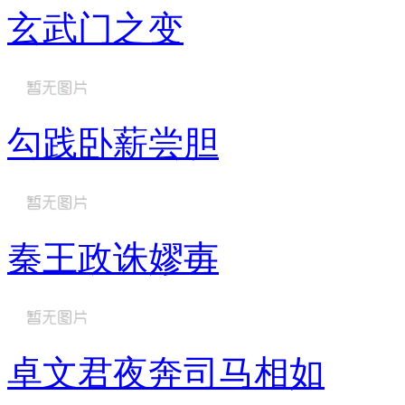
玄武门之变
勾践卧薪尝胆
秦王政诛嫪毐
卓文君夜奔司马相如