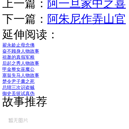
上一篇：
阿一旦家中之喜
下一篇：
阿朱尼作弄山官
延伸阅读：
翟永龄止母念佛
奋不顾身人物故事
祖逖的真假军粮
后起之秀人物故事
甲金整女巫魔公
塞翁失马人物故事
楚令尹子囊之死
总辖三次识盗贼
御史丢状试真伪
故事推荐