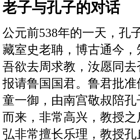
老子与孔子的对话
公元前538年的一天，孔
藏室史老聃，博古通今，
吾欲去周求教，汝愿同去
报请鲁国国君。鲁君批准
童一御，由南宫敬叔陪孔
而来，非常高兴，教授之
弘非常擅长乐理，教授孔