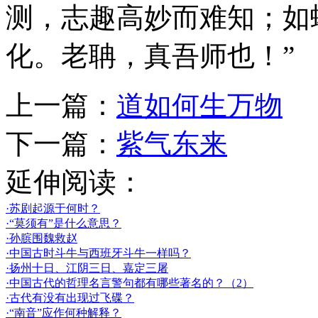
测，志趣高妙而难知；如
化。老聃，真吾师也！”
上一篇：
道如何生万物
下一篇：
紫气东来
延伸阅读：
·苏剧起源于何时？
·“莫须有”是什么意思？
·孙膑围魏救赵
·中国古时斗牛与西班牙斗牛一样吗？
·扬州十日、江阴三日、嘉定三屠
·中国古代的哲理名言警句都有哪些著名的？（2）
·古代有没有出现过飞碟？
·“南音”应作何种解释？