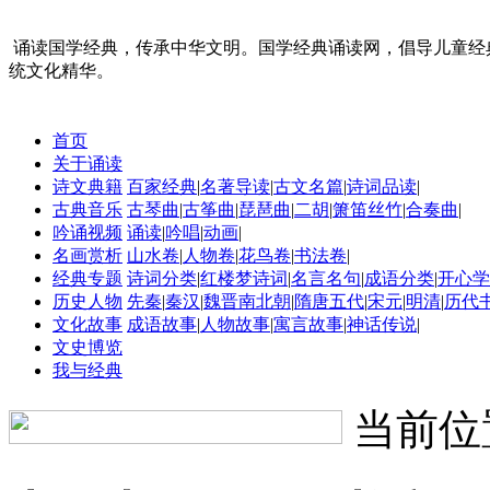
诵读国学经典，传承中华文明。国学经典诵读网，倡导儿童经
统文化精华。
首页
关于诵读
诗文典籍
百家经典
|
名著导读
|
古文名篇
|
诗词品读
|
古典音乐
古琴曲
|
古筝曲
|
琵琶曲
|
二胡
|
箫笛丝竹
|
合奏曲
|
吟诵视频
诵读
|
吟唱
|
动画
|
名画赏析
山水卷
|
人物卷
|
花鸟卷
|
书法卷
|
经典专题
诗词分类
|
红楼梦诗词
|
名言名句
|
成语分类
|
开心学
历史人物
先秦
|
秦汉
|
魏晋南北朝
|
隋唐五代
|
宋元
|
明清
|
历代
文化故事
成语故事
|
人物故事
|
寓言故事
|
神话传说
|
文史博览
我与经典
当前位