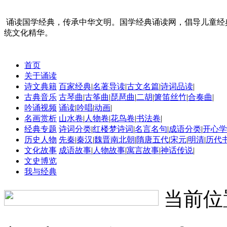
诵读国学经典，传承中华文明。国学经典诵读网，倡导儿童经
统文化精华。
首页
关于诵读
诗文典籍
百家经典
|
名著导读
|
古文名篇
|
诗词品读
|
古典音乐
古琴曲
|
古筝曲
|
琵琶曲
|
二胡
|
箫笛丝竹
|
合奏曲
|
吟诵视频
诵读
|
吟唱
|
动画
|
名画赏析
山水卷
|
人物卷
|
花鸟卷
|
书法卷
|
经典专题
诗词分类
|
红楼梦诗词
|
名言名句
|
成语分类
|
开心学
历史人物
先秦
|
秦汉
|
魏晋南北朝
|
隋唐五代
|
宋元
|
明清
|
历代
文化故事
成语故事
|
人物故事
|
寓言故事
|
神话传说
|
文史博览
我与经典
当前位