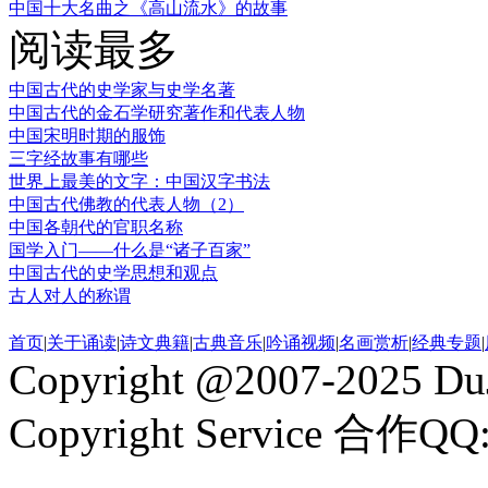
中国十大名曲之《高山流水》的故事
阅读最多
中国古代的史学家与史学名著
中国古代的金石学研究著作和代表人物
中国宋明时期的服饰
三字经故事有哪些
世界上最美的文字：中国汉字书法
中国古代佛教的代表人物（2）
中国各朝代的官职名称
国学入门——什么是“诸子百家”
中国古代的史学思想和观点
古人对人的称谓
首页
|
关于诵读
|
诗文典籍
|
古典音乐
|
吟诵视频
|
名画赏析
|
经典专题
|
Copyright @2007-2025 DuJ
Copyright Service 合作QQ