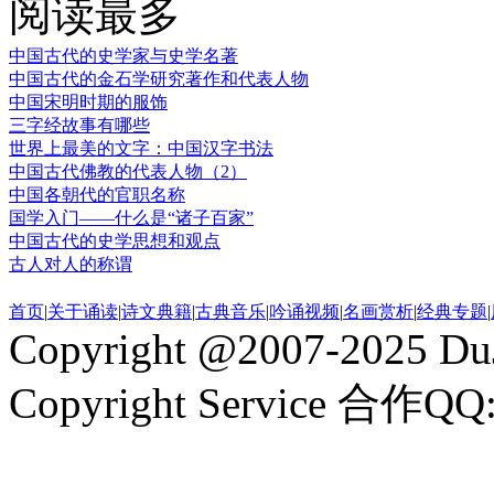
阅读最多
中国古代的史学家与史学名著
中国古代的金石学研究著作和代表人物
中国宋明时期的服饰
三字经故事有哪些
世界上最美的文字：中国汉字书法
中国古代佛教的代表人物（2）
中国各朝代的官职名称
国学入门——什么是“诸子百家”
中国古代的史学思想和观点
古人对人的称谓
首页
|
关于诵读
|
诗文典籍
|
古典音乐
|
吟诵视频
|
名画赏析
|
经典专题
|
Copyright @2007-2025 DuJ
Copyright Service 合作QQ