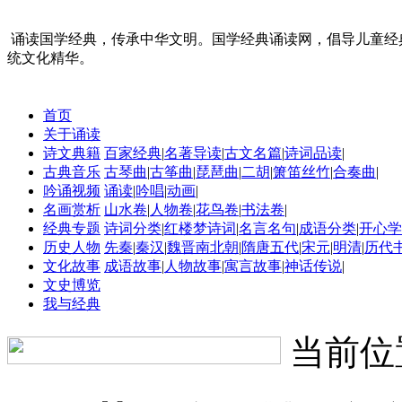
诵读国学经典，传承中华文明。国学经典诵读网，倡导儿童经
统文化精华。
首页
关于诵读
诗文典籍
百家经典
|
名著导读
|
古文名篇
|
诗词品读
|
古典音乐
古琴曲
|
古筝曲
|
琵琶曲
|
二胡
|
箫笛丝竹
|
合奏曲
|
吟诵视频
诵读
|
吟唱
|
动画
|
名画赏析
山水卷
|
人物卷
|
花鸟卷
|
书法卷
|
经典专题
诗词分类
|
红楼梦诗词
|
名言名句
|
成语分类
|
开心学
历史人物
先秦
|
秦汉
|
魏晋南北朝
|
隋唐五代
|
宋元
|
明清
|
历代
文化故事
成语故事
|
人物故事
|
寓言故事
|
神话传说
|
文史博览
我与经典
当前位