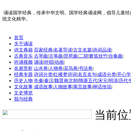
诵读国学经典，传承中华文明。国学经典诵读网，倡导儿童经
统文化精华。
首页
关于诵读
诗文典籍
百家经典
|
名著导读
|
古文名篇
|
诗词品读
|
古典音乐
古琴曲
|
古筝曲
|
琵琶曲
|
二胡
|
箫笛丝竹
|
合奏曲
|
吟诵视频
诵读
|
吟唱
|
动画
|
名画赏析
山水卷
|
人物卷
|
花鸟卷
|
书法卷
|
经典专题
诗词分类
|
红楼梦诗词
|
名言名句
|
成语分类
|
开心学
历史人物
先秦
|
秦汉
|
魏晋南北朝
|
隋唐五代
|
宋元
|
明清
|
历代
文化故事
成语故事
|
人物故事
|
寓言故事
|
神话传说
|
文史博览
我与经典
当前位