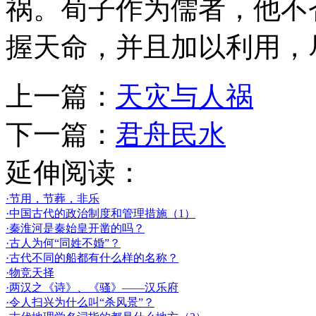
祸。荀子作为儒者，他不
握天命，并且加以利用，
上一篇：
天灾与人祸
下一篇：
君舟民水
延伸阅读：
·节用，节葬，非乐
·中国古代的政治制度和管理措施（1）
·秦淮河是秦始皇开凿的吗？
·古人为何“同姓不婚”？
·古代不同的船都有什么样的名称？
·物竞天择
·两汉之《诗》、《骚》——汉乐府
·令人扫兴为什么叫“杀风景”？