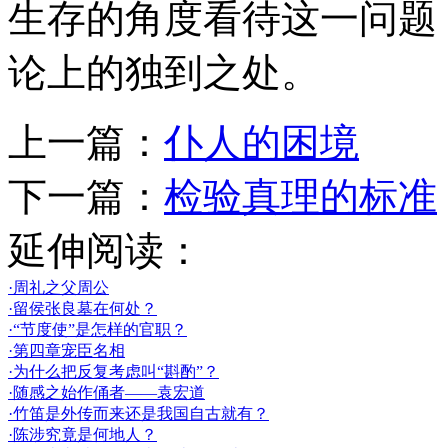
生存的角度看待这一问题
论上的独到之处。
上一篇：
仆人的困境
下一篇：
检验真理的标准
延伸阅读：
·周礼之父周公
·留侯张良墓在何处？
·“节度使”是怎样的官职？
·第四章宠臣名相
·为什么把反复考虑叫“斟酌”？
·随感之始作俑者——袁宏道
·竹笛是外传而来还是我国自古就有？
·陈涉究竟是何地人？