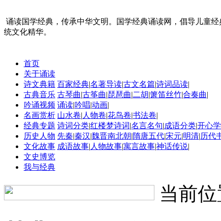
诵读国学经典，传承中华文明。国学经典诵读网，倡导儿童经
统文化精华。
首页
关于诵读
诗文典籍
百家经典
|
名著导读
|
古文名篇
|
诗词品读
|
古典音乐
古琴曲
|
古筝曲
|
琵琶曲
|
二胡
|
箫笛丝竹
|
合奏曲
|
吟诵视频
诵读
|
吟唱
|
动画
|
名画赏析
山水卷
|
人物卷
|
花鸟卷
|
书法卷
|
经典专题
诗词分类
|
红楼梦诗词
|
名言名句
|
成语分类
|
开心学
历史人物
先秦
|
秦汉
|
魏晋南北朝
|
隋唐五代
|
宋元
|
明清
|
历代
文化故事
成语故事
|
人物故事
|
寓言故事
|
神话传说
|
文史博览
我与经典
当前位