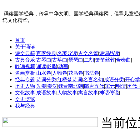
诵读国学经典，传承中华文明。国学经典诵读网，倡导儿童经
统文化精华。
首页
关于诵读
诗文典籍
百家经典
|
名著导读
|
古文名篇
|
诗词品读
|
古典音乐
古琴曲
|
古筝曲
|
琵琶曲
|
二胡
|
箫笛丝竹
|
合奏曲
|
吟诵视频
诵读
|
吟唱
|
动画
|
名画赏析
山水卷
|
人物卷
|
花鸟卷
|
书法卷
|
经典专题
诗词分类
|
红楼梦诗词
|
名言名句
|
成语分类
|
开心学
历史人物
先秦
|
秦汉
|
魏晋南北朝
|
隋唐五代
|
宋元
|
明清
|
历代
文化故事
成语故事
|
人物故事
|
寓言故事
|
神话传说
|
文史博览
我与经典
当前位