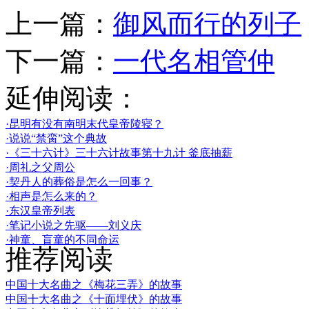
上一篇：
御风而行的列子
下一篇：
一代名相管仲
延伸阅读：
·昆明有没有南明末代皇帝陵寝？
·说说“禁脔”这个典故
·《三十六计》三十六计故事第十九计 釜底抽薪
·周礼之父周公
·契丹人的葬俗是怎么一回事？
·相声是怎么来的？
·东汉皇帝列表
·笔记小说之先驱——刘义庆
·神童、盲童的不同命运
推荐阅读
中国十大名曲之《梅花三弄》的故事
中国十大名曲之《十面埋伏》的故事