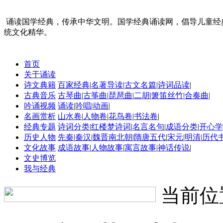
诵读国学经典，传承中华文明。国学经典诵读网，倡导儿童经
统文化精华。
首页
关于诵读
诗文典籍
百家经典
|
名著导读
|
古文名篇
|
诗词品读
|
古典音乐
古琴曲
|
古筝曲
|
琵琶曲
|
二胡
|
箫笛丝竹
|
合奏曲
|
吟诵视频
诵读
|
吟唱
|
动画
|
名画赏析
山水卷
|
人物卷
|
花鸟卷
|
书法卷
|
经典专题
诗词分类
|
红楼梦诗词
|
名言名句
|
成语分类
|
开心学
历史人物
先秦
|
秦汉
|
魏晋南北朝
|
隋唐五代
|
宋元
|
明清
|
历代
文化故事
成语故事
|
人物故事
|
寓言故事
|
神话传说
|
文史博览
我与经典
当前位