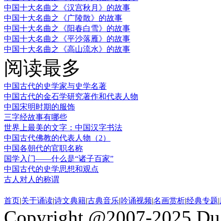
中国十大名曲之《汉宫秋月》的故事
中国十大名曲之《广陵散》的故事
中国十大名曲之《阳春白雪》的故事
中国十大名曲之《平沙落雁》的故事
中国十大名曲之《高山流水》的故事
阅读最多
中国古代的史学家与史学名著
中国古代的金石学研究著作和代表人物
中国宋明时期的服饰
三字经故事有哪些
世界上最美的文字：中国汉字书法
中国古代佛教的代表人物（2）
中国各朝代的官职名称
国学入门——什么是“诸子百家”
中国古代的史学思想和观点
古人对人的称谓
首页
|
关于诵读
|
诗文典籍
|
古典音乐
|
吟诵视频
|
名画赏析
|
经典专题
|
Copyright @2007-2025 DuJ