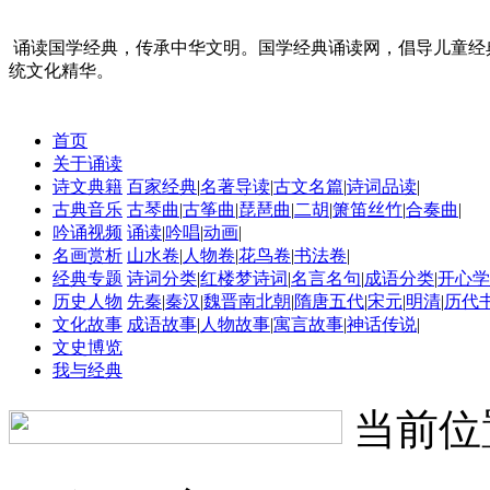
诵读国学经典，传承中华文明。国学经典诵读网，倡导儿童经
统文化精华。
首页
关于诵读
诗文典籍
百家经典
|
名著导读
|
古文名篇
|
诗词品读
|
古典音乐
古琴曲
|
古筝曲
|
琵琶曲
|
二胡
|
箫笛丝竹
|
合奏曲
|
吟诵视频
诵读
|
吟唱
|
动画
|
名画赏析
山水卷
|
人物卷
|
花鸟卷
|
书法卷
|
经典专题
诗词分类
|
红楼梦诗词
|
名言名句
|
成语分类
|
开心学
历史人物
先秦
|
秦汉
|
魏晋南北朝
|
隋唐五代
|
宋元
|
明清
|
历代
文化故事
成语故事
|
人物故事
|
寓言故事
|
神话传说
|
文史博览
我与经典
当前位