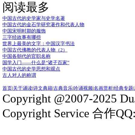
阅读最多
中国古代的史学家与史学名著
中国古代的金石学研究著作和代表人物
中国宋明时期的服饰
三字经故事有哪些
世界上最美的文字：中国汉字书法
中国古代佛教的代表人物（2）
中国各朝代的官职名称
国学入门——什么是“诸子百家”
中国古代的史学思想和观点
古人对人的称谓
首页
|
关于诵读
|
诗文典籍
|
古典音乐
|
吟诵视频
|
名画赏析
|
经典专题
|
Copyright @2007-2025 DuJ
Copyright Service 合作QQ