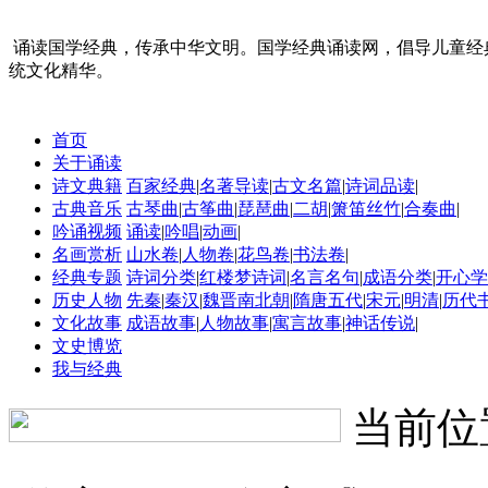
诵读国学经典，传承中华文明。国学经典诵读网，倡导儿童经
统文化精华。
首页
关于诵读
诗文典籍
百家经典
|
名著导读
|
古文名篇
|
诗词品读
|
古典音乐
古琴曲
|
古筝曲
|
琵琶曲
|
二胡
|
箫笛丝竹
|
合奏曲
|
吟诵视频
诵读
|
吟唱
|
动画
|
名画赏析
山水卷
|
人物卷
|
花鸟卷
|
书法卷
|
经典专题
诗词分类
|
红楼梦诗词
|
名言名句
|
成语分类
|
开心学
历史人物
先秦
|
秦汉
|
魏晋南北朝
|
隋唐五代
|
宋元
|
明清
|
历代
文化故事
成语故事
|
人物故事
|
寓言故事
|
神话传说
|
文史博览
我与经典
当前位