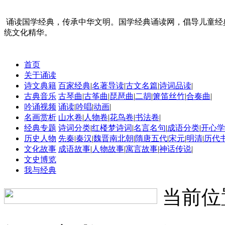
诵读国学经典，传承中华文明。国学经典诵读网，倡导儿童经
统文化精华。
首页
关于诵读
诗文典籍
百家经典
|
名著导读
|
古文名篇
|
诗词品读
|
古典音乐
古琴曲
|
古筝曲
|
琵琶曲
|
二胡
|
箫笛丝竹
|
合奏曲
|
吟诵视频
诵读
|
吟唱
|
动画
|
名画赏析
山水卷
|
人物卷
|
花鸟卷
|
书法卷
|
经典专题
诗词分类
|
红楼梦诗词
|
名言名句
|
成语分类
|
开心学
历史人物
先秦
|
秦汉
|
魏晋南北朝
|
隋唐五代
|
宋元
|
明清
|
历代
文化故事
成语故事
|
人物故事
|
寓言故事
|
神话传说
|
文史博览
我与经典
当前位