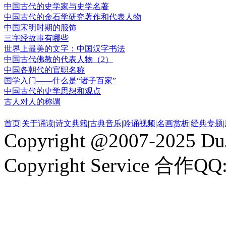
中国古代的史学家与史学名著
中国古代的金石学研究著作和代表人物
中国宋明时期的服饰
三字经故事有哪些
世界上最美的文字：中国汉字书法
中国古代佛教的代表人物（2）
中国各朝代的官职名称
国学入门——什么是“诸子百家”
中国古代的史学思想和观点
古人对人的称谓
首页
|
关于诵读
|
诗文典籍
|
古典音乐
|
吟诵视频
|
名画赏析
|
经典专题
|
Copyright @2007-2025 DuJ
Copyright Service 合作QQ