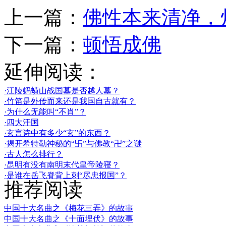
上一篇：
佛性本来清净，
下一篇：
顿悟成佛
延伸阅读：
·江陵蚂蟥山战国墓是否越人墓？
·竹笛是外传而来还是我国自古就有？
·为什么无能叫“不肖”？
·四大汗国
·玄言诗中有多少“玄”的东西？
·揭开希特勒神秘的“卐”与佛教“卍”之谜
·古人怎么排行？
·昆明有没有南明末代皇帝陵寝？
·是谁在岳飞脊背上刺“尽忠报国”？
推荐阅读
中国十大名曲之《梅花三弄》的故事
中国十大名曲之《十面埋伏》的故事