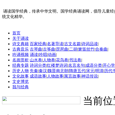
诵读国学经典，传承中华文明。国学经典诵读网，倡导儿童经
统文化精华。
首页
关于诵读
诗文典籍
百家经典
|
名著导读
|
古文名篇
|
诗词品读
|
古典音乐
古琴曲
|
古筝曲
|
琵琶曲
|
二胡
|
箫笛丝竹
|
合奏曲
|
吟诵视频
诵读
|
吟唱
|
动画
|
名画赏析
山水卷
|
人物卷
|
花鸟卷
|
书法卷
|
经典专题
诗词分类
|
红楼梦诗词
|
名言名句
|
成语分类
|
开心学
历史人物
先秦
|
秦汉
|
魏晋南北朝
|
隋唐五代
|
宋元
|
明清
|
历代
文化故事
成语故事
|
人物故事
|
寓言故事
|
神话传说
|
文史博览
我与经典
当前位