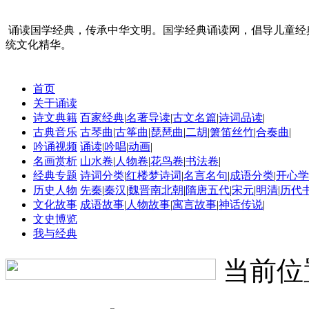
诵读国学经典，传承中华文明。国学经典诵读网，倡导儿童经
统文化精华。
首页
关于诵读
诗文典籍
百家经典
|
名著导读
|
古文名篇
|
诗词品读
|
古典音乐
古琴曲
|
古筝曲
|
琵琶曲
|
二胡
|
箫笛丝竹
|
合奏曲
|
吟诵视频
诵读
|
吟唱
|
动画
|
名画赏析
山水卷
|
人物卷
|
花鸟卷
|
书法卷
|
经典专题
诗词分类
|
红楼梦诗词
|
名言名句
|
成语分类
|
开心学
历史人物
先秦
|
秦汉
|
魏晋南北朝
|
隋唐五代
|
宋元
|
明清
|
历代
文化故事
成语故事
|
人物故事
|
寓言故事
|
神话传说
|
文史博览
我与经典
当前位