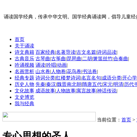
诵读国学经典，传承中华文明。国学经典诵读网，倡导儿童经
首页
关于诵读
诗文典籍
百家经典
|
名著导读
|
古文名篇
|
诗词品读
|
古典音乐
古琴曲
|
古筝曲
|
琵琶曲
|
二胡
|
箫笛丝竹
|
合奏曲
|
吟诵视频
诵读
|
吟唱
|
动画
|
名画赏析
山水卷
|
人物卷
|
花鸟卷
|
书法卷
|
经典专题
诗词分类
|
红楼梦诗词
|
名言名句
|
成语分类
|
开心学
历史人物
先秦
|
秦汉
|
魏晋南北朝
|
隋唐五代
|
宋元
|
明清
|
历代
文化故事
成语故事
|
人物故事
|
寓言故事
|
神话传说
|
文史博览
我与经典
当前位置：
首页
>
专心思想的圣人