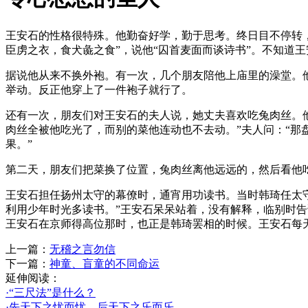
王安石的性格很特殊。他勤奋好学，勤于思考。终日目不停转
臣虏之衣，食犬彘之食”，说他“囚首麦面而谈诗书”。不知道
据说他从来不换外袍。有一次，几个朋友陪他上庙里的澡堂。
举动。反正他穿上了一件袍子就行了。
还有一次，朋友们对王安石的夫人说，她丈夫喜欢吃兔肉丝。他
肉丝全被他吃光了，而别的菜他连动也不去动。”夫人问：“那
果。”
第二天，朋友们把菜换了位置，兔肉丝离他远远的，然后看他
王安石担任扬州太守的幕僚时，通宵用功读书。当时韩琦任太
利用少年时光多读书。”王安石呆呆站着，没有解释，临别时
王安石在京师得高位那时，也正是韩琦罢相的时候。王安石每天
上一篇：
无稽之言勿信
下一篇：
神童、盲童的不同命运
延伸阅读：
·“三尺法”是什么？
·先天下之忧而忧，后天下之乐而乐