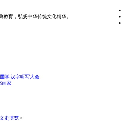
典教育，弘扬中华传统文化精华。
国学
|
汉字听写大会
|
书画家
|
文史博览
>