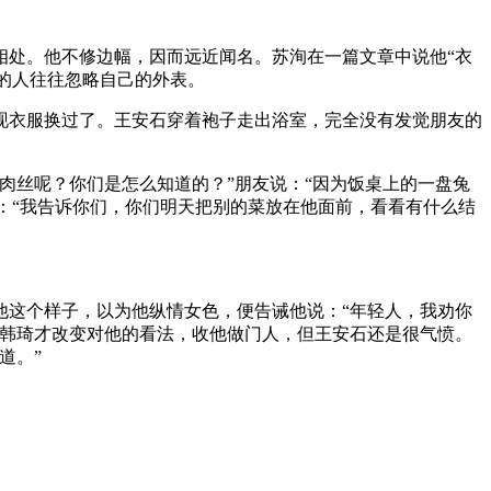
相处。他不修边幅，因而远近闻名。苏洵在一篇文章中说他“衣
想的人往往忽略自己的外表。
现衣服换过了。王安石穿着袍子走出浴室，完全没有发觉朋友的
肉丝呢？你们是怎么知道的？”朋友说：“因为饭桌上的一盘兔
说：“我告诉你们，你们明天把别的菜放在他面前，看看有什么结
他这个样子，以为他纵情女色，便告诫他说：“年轻人，我劝你
，韩琦才改变对他的看法，收他做门人，但王安石还是很气愤。
道。”