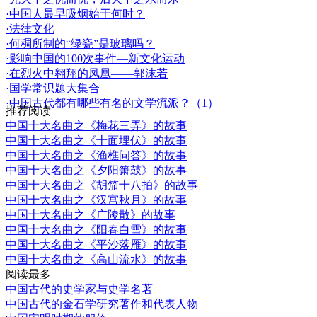
·中国人最早吸烟始于何时？
·法律文化
·何稠所制的“绿瓷”是玻璃吗？
·影响中国的100次事件—新文化运动
·在烈火中翱翔的凤凰——郭沫若
·国学常识题大集合
·中国古代都有哪些有名的文学流派？（1）
推荐阅读
中国十大名曲之《梅花三弄》的故事
中国十大名曲之《十面埋伏》的故事
中国十大名曲之《渔樵问答》的故事
中国十大名曲之《夕阳箫鼓》的故事
中国十大名曲之《胡笳十八拍》的故事
中国十大名曲之《汉宫秋月》的故事
中国十大名曲之《广陵散》的故事
中国十大名曲之《阳春白雪》的故事
中国十大名曲之《平沙落雁》的故事
中国十大名曲之《高山流水》的故事
阅读最多
中国古代的史学家与史学名著
中国古代的金石学研究著作和代表人物