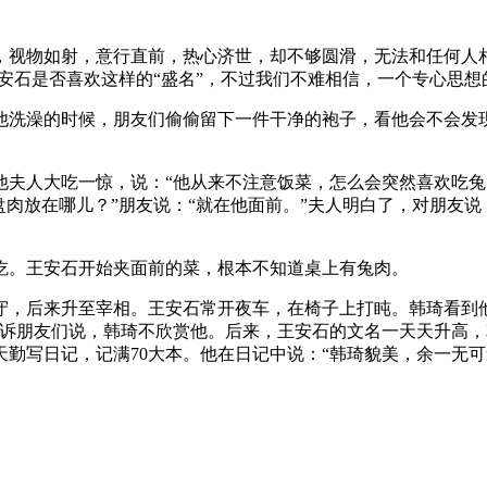
，视物如射，意行直前，热心济世，却不够圆滑，无法和任何人
王安石是否喜欢这样的“盛名”，不过我们不难相信，一个专心思
他洗澡的时候，朋友们偷偷留下一件干净的袍子，看他会不会发
夫人大吃一惊，说：“他从来不注意饭菜，怎么会突然喜欢吃兔
盘肉放在哪儿？”朋友说：“就在他面前。”夫人明白了，对朋友
吃。王安石开始夹面前的菜，根本不知道桌上有兔肉。
守，后来升至宰相。王安石常开夜车，在椅子上打盹。韩琦看到
告诉朋友们说，韩琦不欣赏他。后来，王安石的文名一天天升高
勤写日记，记满70大本。他在日记中说：“韩琦貌美，余一无可