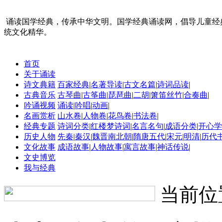
诵读国学经典，传承中华文明。国学经典诵读网，倡导儿童经
统文化精华。
首页
关于诵读
诗文典籍
百家经典
|
名著导读
|
古文名篇
|
诗词品读
|
古典音乐
古琴曲
|
古筝曲
|
琵琶曲
|
二胡
|
箫笛丝竹
|
合奏曲
|
吟诵视频
诵读
|
吟唱
|
动画
|
名画赏析
山水卷
|
人物卷
|
花鸟卷
|
书法卷
|
经典专题
诗词分类
|
红楼梦诗词
|
名言名句
|
成语分类
|
开心学
历史人物
先秦
|
秦汉
|
魏晋南北朝
|
隋唐五代
|
宋元
|
明清
|
历代
文化故事
成语故事
|
人物故事
|
寓言故事
|
神话传说
|
文史博览
我与经典
当前位