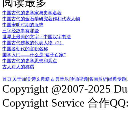
阅读最多
中国古代的史学家与史学名著
中国古代的金石学研究著作和代表人物
中国宋明时期的服饰
三字经故事有哪些
世界上最美的文字：中国汉字书法
中国古代佛教的代表人物（2）
中国各朝代的官职名称
国学入门——什么是“诸子百家”
中国古代的史学思想和观点
古人对人的称谓
首页
|
关于诵读
|
诗文典籍
|
古典音乐
|
吟诵视频
|
名画赏析
|
经典专题
|
Copyright @2007-2025 DuJ
Copyright Service 合作QQ