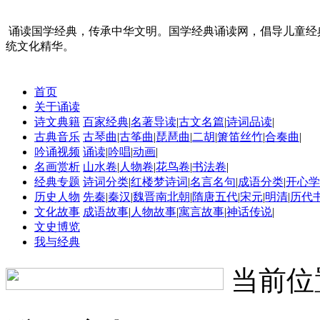
诵读国学经典，传承中华文明。国学经典诵读网，倡导儿童经
统文化精华。
首页
关于诵读
诗文典籍
百家经典
|
名著导读
|
古文名篇
|
诗词品读
|
古典音乐
古琴曲
|
古筝曲
|
琵琶曲
|
二胡
|
箫笛丝竹
|
合奏曲
|
吟诵视频
诵读
|
吟唱
|
动画
|
名画赏析
山水卷
|
人物卷
|
花鸟卷
|
书法卷
|
经典专题
诗词分类
|
红楼梦诗词
|
名言名句
|
成语分类
|
开心学
历史人物
先秦
|
秦汉
|
魏晋南北朝
|
隋唐五代
|
宋元
|
明清
|
历代
文化故事
成语故事
|
人物故事
|
寓言故事
|
神话传说
|
文史博览
我与经典
当前位