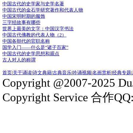
中国古代的史学家与史学名著
中国古代的金石学研究著作和代表人物
中国宋明时期的服饰
三字经故事有哪些
世界上最美的文字：中国汉字书法
中国古代佛教的代表人物（2）
中国各朝代的官职名称
国学入门——什么是“诸子百家”
中国古代的史学思想和观点
古人对人的称谓
首页
|
关于诵读
|
诗文典籍
|
古典音乐
|
吟诵视频
|
名画赏析
|
经典专题
|
Copyright @2007-2025 DuJ
Copyright Service 合作QQ