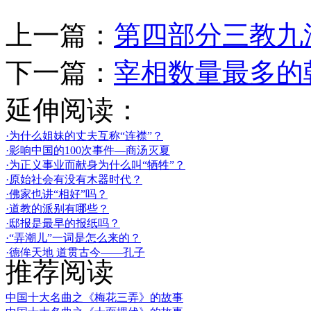
上一篇：
第四部分三教九
下一篇：
宰相数量最多的
延伸阅读：
·为什么姐妹的丈夫互称“连襟”？
·影响中国的100次事件—商汤灭夏
·为正义事业而献身为什么叫“牺牲”？
·原始社会有没有木器时代？
·佛家也讲“相好”吗？
·道教的派别有哪些？
·邸报是最早的报纸吗？
·“弄潮儿”一词是怎么来的？
·德侔天地 道贯古今——孔子
推荐阅读
中国十大名曲之《梅花三弄》的故事