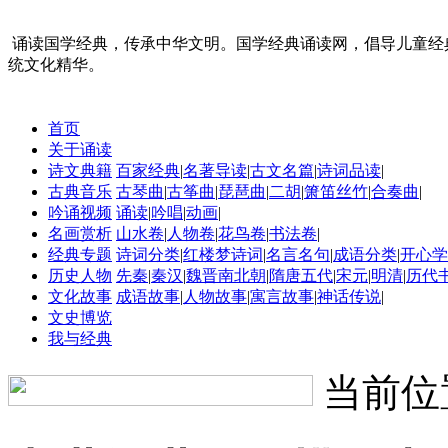
诵读国学经典，传承中华文明。国学经典诵读网，倡导儿童经
统文化精华。
首页
关于诵读
诗文典籍
百家经典
|
名著导读
|
古文名篇
|
诗词品读
|
古典音乐
古琴曲
|
古筝曲
|
琵琶曲
|
二胡
|
箫笛丝竹
|
合奏曲
|
吟诵视频
诵读
|
吟唱
|
动画
|
名画赏析
山水卷
|
人物卷
|
花鸟卷
|
书法卷
|
经典专题
诗词分类
|
红楼梦诗词
|
名言名句
|
成语分类
|
开心学
历史人物
先秦
|
秦汉
|
魏晋南北朝
|
隋唐五代
|
宋元
|
明清
|
历代
文化故事
成语故事
|
人物故事
|
寓言故事
|
神话传说
|
文史博览
我与经典
当前位