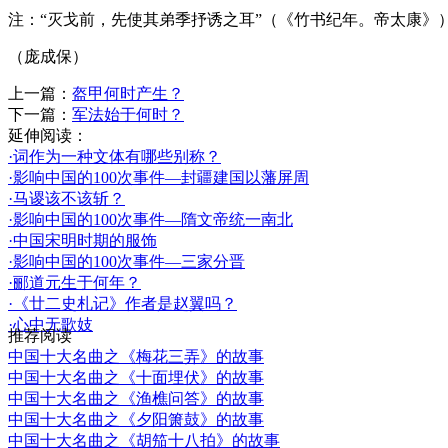
注：“灭戈前，先使其弟季抒诱之耳”（《竹书纪年。帝太康
（庞成保）
上一篇：
盔甲何时产生？
下一篇：
军法始于何时？
延伸阅读：
·词作为一种文体有哪些别称？
·影响中国的100次事件—封疆建国以藩屏周
·马谡该不该斩？
·影响中国的100次事件—隋文帝统一南北
·中国宋明时期的服饰
·影响中国的100次事件—三家分晋
·郦道元生于何年？
·《廿二史札记》作者是赵翼吗？
·心中无歌妓
推荐阅读
中国十大名曲之《梅花三弄》的故事
中国十大名曲之《十面埋伏》的故事
中国十大名曲之《渔樵问答》的故事
中国十大名曲之《夕阳箫鼓》的故事
中国十大名曲之《胡笳十八拍》的故事