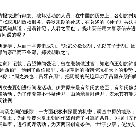
情报或进行颠复、破坏活动的人员。在中国的历史上，各朝的封
扩张或巩固政权服务。春秋末期的孙武，在著述的《孙子》兵法
莫知其道，是谓神纪，人君之宝也”。提出要任用大智亲信去进
有间谍的呢？
胡麻痹，从而一举袭击成功。“郑武公欲伐胡，先以其子妻胡。
郑为亲己而不备郑。郑袭胡取之”。
世家》记载，吕望博闻强记，曾在殷朝做过官，知道商王朝的许
归周西伯”。他到了西伯那里，根据掌握的商朝情况和天下的形势
称：“周之兴也，吕牙在周”。把周朝的兴起归功于吕望在殷的
两次去夏朝进行间谍活动。伊尹原来是有莘氏的媵臣，有莘氏嫁
谍活动，为了使夏桀不怀疑伊尹，由汤亲自射伊尹，表示其有罪
复往视
王与汤之间的嫌隙；一方面积极刺探夏的机密，调查中原的地形
了夏王，为商朝覆灭夏王朝的作战创造了可靠的条件。另据《左
重臣，进行间谍活动，为灭两国创造条件。“世子少康，使汝艾