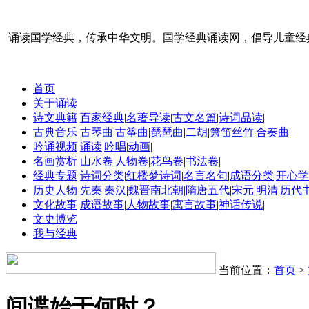
诵读国学经典，传承中华文明。国学经典诵读网，倡导儿童经
首页
关于诵读
诗文典籍
百家经典
|
名著导读
|
古文名篇
|
诗词品读
|
古典音乐
古琴曲
|
古筝曲
|
琵琶曲
|
二胡
|
箫笛丝竹
|
合奏曲
|
吟诵视频
诵读
|
吟唱
|
动画
|
名画赏析
山水卷
|
人物卷
|
花鸟卷
|
书法卷
|
经典专题
诗词分类
|
红楼梦诗词
|
名言名句
|
成语分类
|
开心学
历史人物
先秦
|
秦汉
|
魏晋南北朝
|
隋唐五代
|
宋元
|
明清
|
历代
文化故事
成语故事
|
人物故事
|
寓言故事
|
神话传说
|
文史博览
我与经典
当前位置：
首页
>
间谍始于何时？