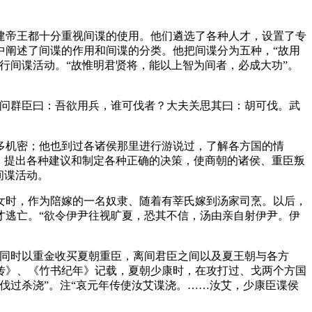
建帝王都十分重视间谍的使用。他们遴选了各种人才，设置了专
中阐述了间谍的作用和间谍的分类。他把间谍分为五种，“故用
行间谍活动。“故惟明君贤将，能以上智为间者，必成大功”。
因问群臣曰：吾欲用兵，谁可伐者？大夫关思其曰：胡可伐。武
多机密；他也到过各诸侯那里进行游说过，了解各方国的情
，提出各种建议和制定各种正确的决策，使商朝的诸侯、重臣叛
间谍活动。
女时，作为陪嫁的一名奴隶、随着有莘氏嫁到汤家司烹。以后，
才逃亡。“欲令伊尹往视旷夏，恐其不信，汤由亲自射伊尹。伊
；同时以重金收买夏朝重臣，离间君臣之间以及夏王朝与各方
传》、《竹书纪年》记载，夏朝少康时，在攻打过、戈两个方国
伐过杀浇”。注“哀元年传使汝艾谍浇。……汝艾，少康臣谍侯