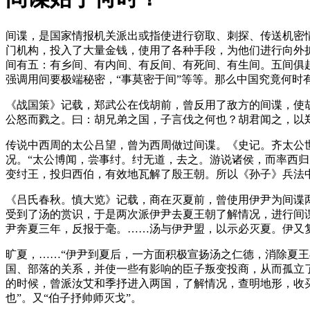
间谍，是国家情报机关派出或指使进行窃取、刺探、传送机密
门机构，投入了大量金钱，使用了各种手段，为他们进行向外
间有五：有乡间、有内间、有反间、有死间、有生间。五间俱起
强调用间要极端秘密，“事莫密于间”等等。那么中国究竟何时
《战国策》记载，郑武公在伐胡前，曾反用了敌方的间谍，使
公怒而戮之。曰：胡兄弟之国，子言伐之何也？胡君闻之，以
传说中西周的太公吕望，曾为西周做过间谍。《史记。齐太公
况。“太公博闻，尝事纣。纣无道，去之。游说诸侯，而率西
变纣王，投归西伯，有效地瓦解了殷王朝。所以《孙子》兵法中
《吕氏春秋。慎大览》记载，商在灭夏前，曾使用伊尹为间谍
受到了汤的赏识，于是两次派伊尹去夏王朝了解情况，进行间
尹奔夏三年，反报于毫。……汤与伊尹盟，以示必灭夏。伊又
旷夏，……“伊尹到夏后，一方面积极宣扬汤之仁德，消除夏
国、部落的关系，并使一些有影响的臣子叛变投商，从而孤立
的时候，曾派汝艾和季抒进入两国，了解情况，查明地形，收买
也”。又“伯子抒帅师灭戈”。