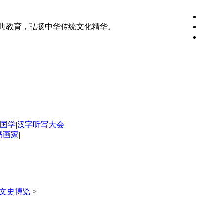
典教育，弘扬中华传统文化精华。
国学
|
汉字听写大会
|
书画家
|
文史博览
>