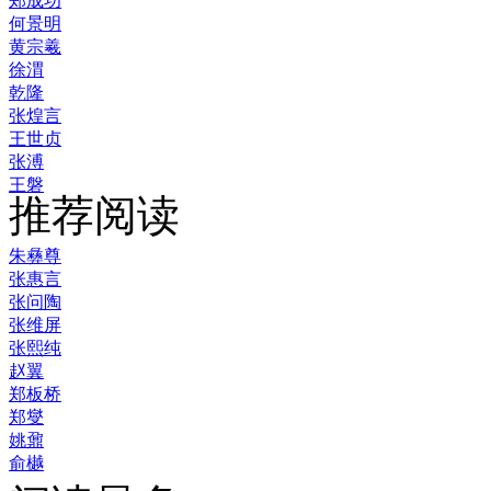
郑成功
何景明
黄宗羲
徐渭
乾隆
张煌言
王世贞
张溥
王磐
推荐阅读
朱彝尊
张惠言
张问陶
张维屏
张熙纯
赵翼
郑板桥
郑燮
姚鼐
俞樾