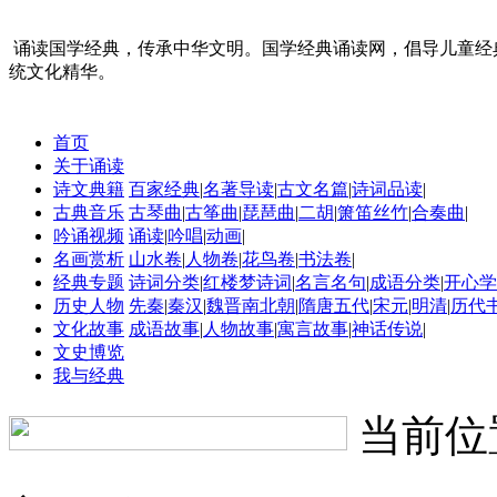
诵读国学经典，传承中华文明。国学经典诵读网，倡导儿童经
统文化精华。
首页
关于诵读
诗文典籍
百家经典
|
名著导读
|
古文名篇
|
诗词品读
|
古典音乐
古琴曲
|
古筝曲
|
琵琶曲
|
二胡
|
箫笛丝竹
|
合奏曲
|
吟诵视频
诵读
|
吟唱
|
动画
|
名画赏析
山水卷
|
人物卷
|
花鸟卷
|
书法卷
|
经典专题
诗词分类
|
红楼梦诗词
|
名言名句
|
成语分类
|
开心学
历史人物
先秦
|
秦汉
|
魏晋南北朝
|
隋唐五代
|
宋元
|
明清
|
历代
文化故事
成语故事
|
人物故事
|
寓言故事
|
神话传说
|
文史博览
我与经典
当前位