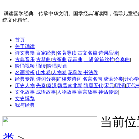
诵读国学经典，传承中华文明。国学经典诵读网，倡导儿童经
统文化精华。
首页
关于诵读
诗文典籍
百家经典
|
名著导读
|
古文名篇
|
诗词品读
|
古典音乐
古琴曲
|
古筝曲
|
琵琶曲
|
二胡
|
箫笛丝竹
|
合奏曲
|
吟诵视频
诵读
|
吟唱
|
动画
|
名画赏析
山水卷
|
人物卷
|
花鸟卷
|
书法卷
|
经典专题
诗词分类
|
红楼梦诗词
|
名言名句
|
成语分类
|
开心学
历史人物
先秦
|
秦汉
|
魏晋南北朝
|
隋唐五代
|
宋元
|
明清
|
历代
文化故事
成语故事
|
人物故事
|
寓言故事
|
神话传说
|
文史博览
我与经典
当前位
类
>