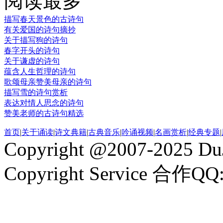
阅读最多
描写春天景色的古诗句
有关爱国的诗句摘抄
关于描写狗的诗句
春字开头的诗句
关于谦虚的诗句
蕴含人生哲理的诗句
歌颂母亲赞美母亲的诗句
描写雪的诗句赏析
表达对情人思念的诗句
赞美老师的古诗句精选
首页
|
关于诵读
|
诗文典籍
|
古典音乐
|
吟诵视频
|
名画赏析
|
经典专题
|
Copyright @2007-2025 DuJ
Copyright Service 合作QQ