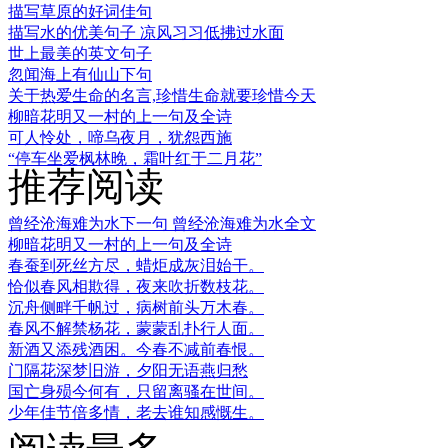
描写草原的好词佳句
描写水的优美句子 凉风习习低拂过水面
世上最美的英文句子
忽闻海上有仙山下句
关于热爱生命的名言,珍惜生命就要珍惜今天
柳暗花明又一村的上一句及全诗
可人怜处，啼乌夜月，犹怨西施
“停车坐爱枫林晚，霜叶红于二月花”
推荐阅读
曾经沧海难为水下一句 曾经沧海难为水全文
柳暗花明又一村的上一句及全诗
春蚕到死丝方尽，蜡炬成灰泪始干。
恰似春风相欺得，夜来吹折数枝花。
沉舟侧畔千帆过，病树前头万木春。
春风不解禁杨花，蒙蒙乱扑行人面。
新酒又添残酒困。今春不减前春恨。
门隔花深梦旧游，夕阳无语燕归愁
国亡身殒今何有，只留离骚在世间。
少年佳节倍多情，老去谁知感慨生。