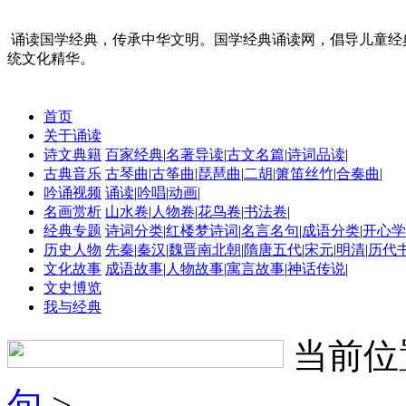
诵读国学经典，传承中华文明。国学经典诵读网，倡导儿童经
统文化精华。
首页
关于诵读
诗文典籍
百家经典
|
名著导读
|
古文名篇
|
诗词品读
|
古典音乐
古琴曲
|
古筝曲
|
琵琶曲
|
二胡
|
箫笛丝竹
|
合奏曲
|
吟诵视频
诵读
|
吟唱
|
动画
|
名画赏析
山水卷
|
人物卷
|
花鸟卷
|
书法卷
|
经典专题
诗词分类
|
红楼梦诗词
|
名言名句
|
成语分类
|
开心学
历史人物
先秦
|
秦汉
|
魏晋南北朝
|
隋唐五代
|
宋元
|
明清
|
历代
文化故事
成语故事
|
人物故事
|
寓言故事
|
神话传说
|
文史博览
我与经典
当前位
句
>