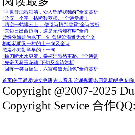
阅读最多
“举世皆浊我独清，众人皆醉我独醒”全文赏析
“吟安一个字，拈断数茎须。”全诗赏析！
“晴空一鹤排云上， 便引诗情到碧霄”全诗赏析
“东边日出西边雨，道是无晴却有晴”全诗
曾经沧海难为水下一句 曾经沧海难为水全文
柳暗花明又一村的上一句及全诗
黑发不知勤学早的下一句
“抽刀断水水更流，举杯消愁愁更愁。”全诗赏
“先帝天马玉花骢”下句及全诗赏析
“回眸一笑百媚生，六宫粉黛无颜色”全诗赏析
首页
|
关于诵读
|
诗文典籍
|
古典音乐
|
吟诵视频
|
名画赏析
|
经典专题
|
Copyright @2007-2025 DuJ
Copyright Service 合作QQ