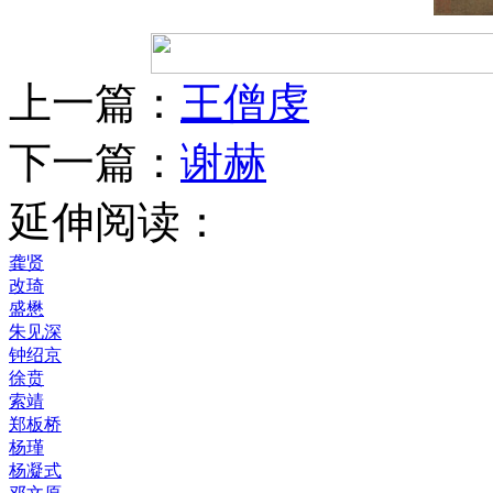
上一篇：
王僧虔
下一篇：
谢赫
延伸阅读：
龚贤
改琦
盛懋
朱见深
钟绍京
徐贲
索靖
郑板桥
杨瑾
杨凝式