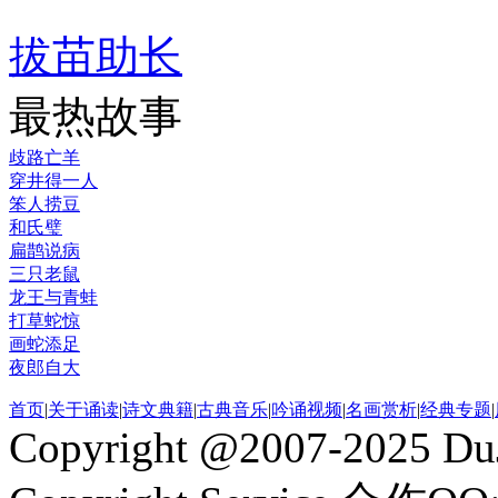
拔苗助长
最热故事
歧路亡羊
穿井得一人
笨人捞豆
和氏璧
扁鹊说病
三只老鼠
龙王与青蛙
打草蛇惊
画蛇添足
夜郎自大
首页
|
关于诵读
|
诗文典籍
|
古典音乐
|
吟诵视频
|
名画赏析
|
经典专题
|
Copyright @2007-2025 DuJ