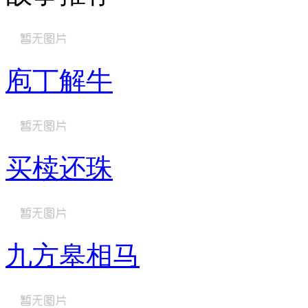
庖丁解牛
买椟还珠
九方皋相马