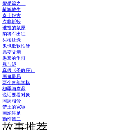
智愚篇之二
献鸠放生
秦士好古
次非斩蛟
谁投的鼠屎
豹将军出征
买椟还珠
鬼也欺软怕硬
愿变父亲
愚蠢的争辩
规与矩
真假《圣教序》
画鬼最易
两个青年学棋
柳季与岑鼎
说话要看对象
同病相伶
楚王的宽容
画蛇添足
勤惰篇二
故事推荐