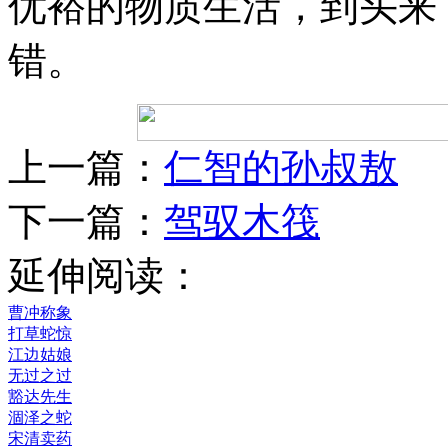
优裕的物质生活，到头来
错。
上一篇：
仁智的孙叔敖
下一篇：
驾驭木筏
延伸阅读：
曹冲称象
打草蛇惊
江边姑娘
无过之过
豁达先生
涸泽之蛇
宋清卖药