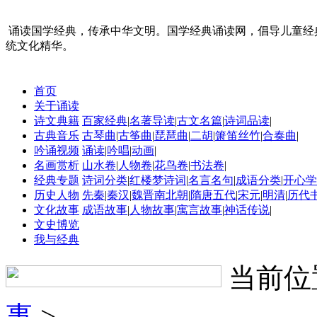
诵读国学经典，传承中华文明。国学经典诵读网，倡导儿童经
统文化精华。
首页
关于诵读
诗文典籍
百家经典
|
名著导读
|
古文名篇
|
诗词品读
|
古典音乐
古琴曲
|
古筝曲
|
琵琶曲
|
二胡
|
箫笛丝竹
|
合奏曲
|
吟诵视频
诵读
|
吟唱
|
动画
|
名画赏析
山水卷
|
人物卷
|
花鸟卷
|
书法卷
|
经典专题
诗词分类
|
红楼梦诗词
|
名言名句
|
成语分类
|
开心学
历史人物
先秦
|
秦汉
|
魏晋南北朝
|
隋唐五代
|
宋元
|
明清
|
历代
文化故事
成语故事
|
人物故事
|
寓言故事
|
神话传说
|
文史博览
我与经典
当前位
事
>